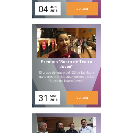
04
JUN.
cultura
2016
Premios "Buero de Teatro
Joven".
El grupo de teatro del IES de La Nucía
gana tres premios autonómicos de los
"Buero de Teatro Joven".
31
MAY.
cultura
2016