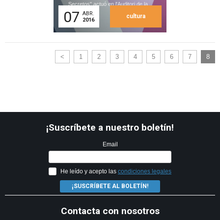
Secretos" actuó en l'Auditori de la...
07
ABR.
cultura
2016
<
1
2
3
4
5
6
7
8
¡Suscríbete a nuestro boletín!
Email
He leído y acepto las
condiciones legales
¡SUSCRÍBETE AL BOLETÍN!
Contacta con nosotros