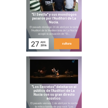
"El Sevilla" y sus monólogos
pasaron por l'Auditori de La
Nucía.
El pasado domingo 24 de abril por la tarde
l'Auditori de la Mediterrània de La Nucía
acogió la actuación de "El...
27
ABR.
cultura
2016
"Los Secretos" deleitaron al
público de l'Auditori de La
Nucía con su gran directo
acústico.
El pasado viernes 1 de abril por la noche
la mítica banda de pop rock "Los