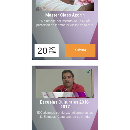
Master Class Azorín
65 alumnos del Instituto de La Nucía
participan en la "máster class" de Azorín.
20
OCT.
cultura
2016
Escuelas Culturales 2016-
2017
500 alumnos comienzan el curso en las
11 Escuelas Culturales de La Nucía.