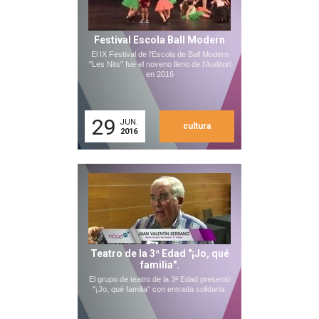
Festival Escola Ball Modern
El IX Festival de l'Escola de Ball Modern
"Les Nits" fue el noveno lleno de l'Auditori
en 2016
29
JUN.
cultura
2016
Teatro de la 3ª Edad "¡Jo, qué
familia".
El grupo de teatro de la 3ª Edad presentó
"¡Jo, qué familia" con entrada solidaria.