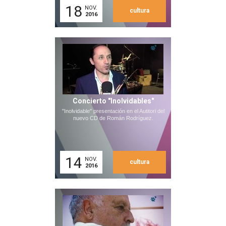
18
NOV.
cultura
2016
Concierto "Inolvidables"
"Inolvidable" presentación en el Autitori del
nuevo CD de Román Rodríguez.
14
NOV.
cultura
2016