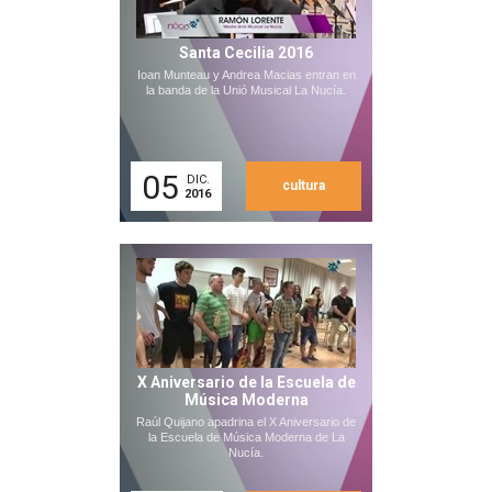
Santa Cecilia 2016
Ioan Munteau y Andrea Macias entran en
la banda de la Unió Musical La Nucía.
05
DIC.
cultura
2016
X Aniversario de la Escuela de
Música Moderna
Raúl Quijano apadrina el X Aniversario de
la Escuela de Música Moderna de La
Nucía.