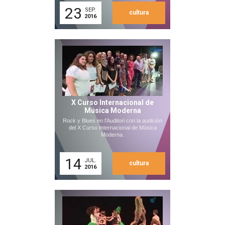
23
SEP.
cultura
2016
X Curso Internacional de
Música Moderna
Rock y Blues en l'Auditori con la audición
del X Curso Internacional de Música
Moderna.
14
JUL.
cultura
2016