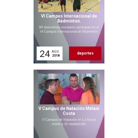
VI Campus Internacional de
Bádminton.
89 deportistas europeos participan en el
VI Campus Internacional de Bádminton
24
AGO.
deportes
2018
V Campus de Natación Mélani
Costa
V Campus de Natación en La Nucía
reúne a 32 nadador@s