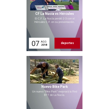
CF La Nucía vs Hércules
El C.F. La Nucía perdió 2-3 con el
Hércules C.F. en su presentación.
07
AGO.
deportes
2018
Nuevo Bike Park
Un nuevo "Bike Park" mejorará la Red
BTT de La Nucía.