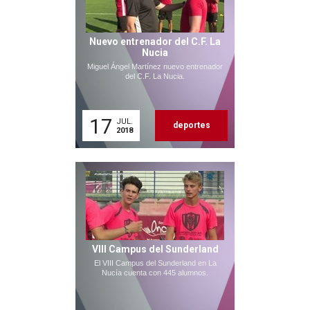
Nuevo entrenador del C.F. La
Nucia
Miguel Ángel Martínez nuevo entrenador
del C.F. La Nucia.
17
JUL.
deportes
2018
VIII Campus del Sunderland
El VIII Campus del Sunderland en La
Nucía cuenta con 445 alumnos.