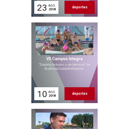
23
AGO.
deportes
2018
VII Campus Integra
"Deporte inclusivo y sin barreras" en
#LaNuciaCiudadDelDeporte.
10
AGO.
deportes
2018