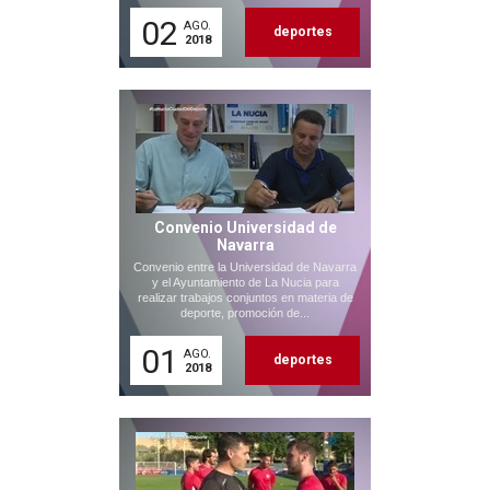
02
AGO.
deportes
2018
Convenio Universidad de
Navarra
Convenio entre la Universidad de Navarra
y el Ayuntamiento de La Nucia para
realizar trabajos conjuntos en materia de
deporte, promoción de...
01
AGO.
deportes
2018