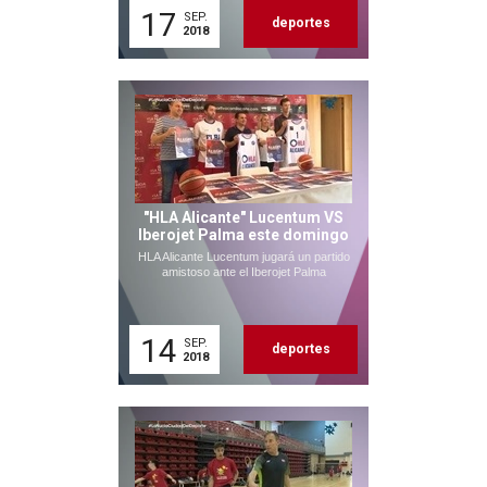
17
SEP.
deportes
2018
"HLA Alicante" Lucentum VS
Iberojet Palma este domingo
HLA Alicante Lucentum jugará un partido
amistoso ante el Iberojet Palma
14
SEP.
deportes
2018