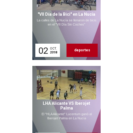
"VII Día de la Bici" en La Nucía
La calles de La Nucía se llenaron de bicis
en el "VII Día Sin Coches"
02
OCT.
deportes
2018
LHA Alicante VS Iberojet
Palma
El "HLA Alicante" Lucentum ganó al
Iberojet Palma en La Nucía