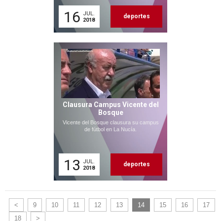
16
JUL.
deportes
2018
Clausura Campus Vicente del
Bosque
Vicente del Bosque clausura su campus
de fútbol en La Nucía.
13
JUL.
deportes
2018
<
9
10
11
12
13
14
15
16
17
18
>