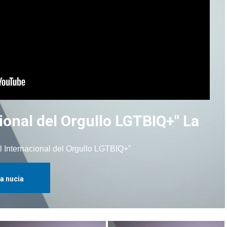
cional del Orgullo LGTBIQ+" La
 Internacional del Orgullo LGTBIQ+"
la nucia