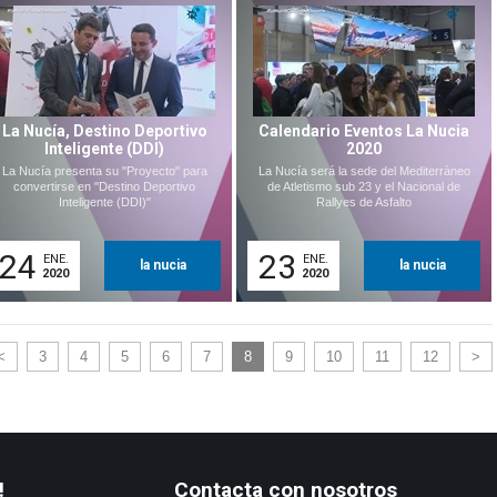
La Nucía, Destino Deportivo
Calendario Eventos La Nucia
Inteligente (DDI)
2020
La Nucía presenta su "Proyecto" para
La Nucía será la sede del Mediterràneo
convertirse en "Destino Deportivo
de Atletismo sub 23 y el Nacional de
Inteligente (DDI)"
Rallyes de Asfalto
24
23
ENE.
ENE.
la nucia
la nucia
2020
2020
<
3
4
5
6
7
8
9
10
11
12
>
!
Contacta con nosotros