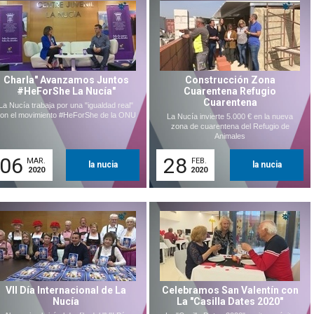
Charla" Avanzamos Juntos
Construcción Zona
#HeForShe La Nucía"
Cuarentena Refugio
Cuarentena
La Nucía trabaja por una "igualdad real"
on el movimiento #HeForShe de la ONU
La Nucía invierte 5.000 € en la nueva
zona de cuarentena del Refugio de
Animales
06
28
MAR.
FEB.
la nucia
la nucia
2020
2020
VII Día Internacional de La
Celebramos San Valentín con
Nucía
La "Casilla Dates 2020"