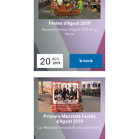
Festes d'Agost 2019
Resumen Festes d'Agost 2019 de La
Nucía
20
AGO.
la nucia
2019
Primera Mascletà Festes
d'Agost 2019
La "Mascletá" anuncia #LaNuciaEnFestes