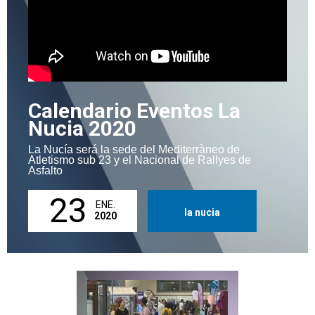
Calendario Eventos La
Nucia 2020
La Nucía será la sede del Mediterràneo de
Atletismo sub 23 y el Nacional de Rallyes de
Asfalto
23
ENE.
la nucia
2020