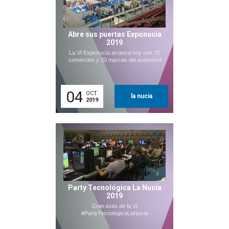
Abre sus puertas Exponucía
2019
La VI Exponucía arranca hoy con 70
comercios y 20 marcas del automóvil
04
OCT.
la nucia
2019
Party Tecnológica La Nucía
2019
Gran éxito de la VI
#PartyTecnológicaLaNucía