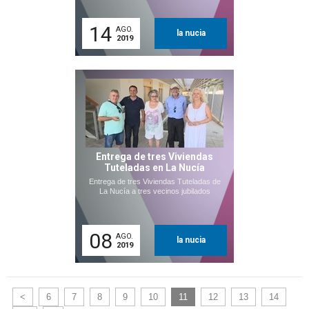
14
AGO.
la nucia
2019
Entrega de tres Viviendas
Tuteladas en La Nucía
Entrega de tres Viviendas Tuteladas de
La Nucía a tres vecinos jubilados
08
AGO.
la nucia
2019
<
6
7
8
9
10
11
12
13
14