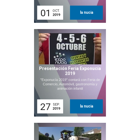
01
OCT.
la nucia
2019
Presentación Feria Exponucía
2019
"Exponucía 2019" contará con Feria de
Comercio, Automóvil, gastronomía y
animación infantil
27
SEP.
la nucia
2019