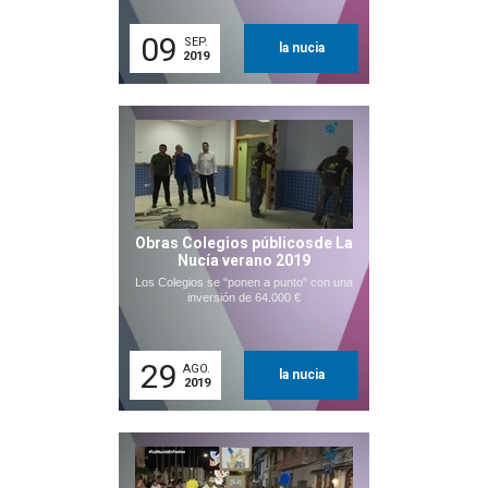
09
SEP.
la nucia
2019
Obras Colegios públicosde La
Nucía verano 2019
Los Colegios se "ponen a punto" con una
inversión de 64.000 €
29
AGO.
la nucia
2019