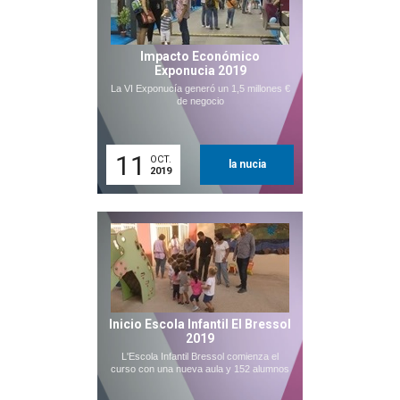
Impacto Económico
Exponucia 2019
La VI Exponucía generó un 1,5 millones €
de negocio
11
OCT.
la nucia
2019
Inicio Escola Infantil El Bressol
2019
L'Escola Infantil Bressol comienza el
curso con una nueva aula y 152 alumnos