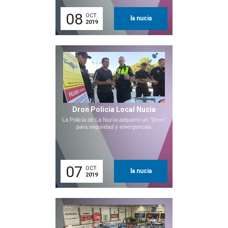
08
OCT.
la nucia
2019
Dron Policía Local Nucía
La Policía de La Nucía adquiere un "Dron"
para seguridad y emergencias
07
OCT.
la nucia
2019