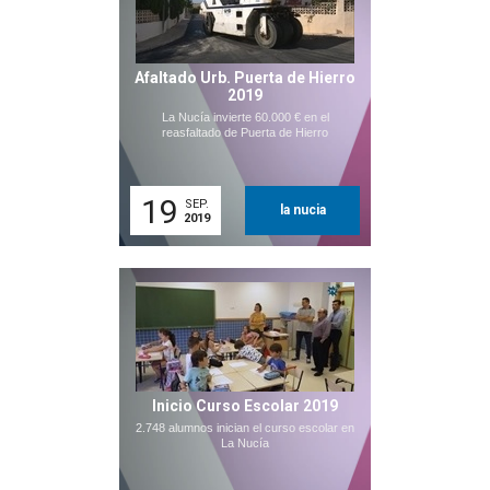
Afaltado Urb. Puerta de Hierro
2019
La Nucía invierte 60.000 € en el
reasfaltado de Puerta de Hierro
19
SEP.
la nucia
2019
Inicio Curso Escolar 2019
2.748 alumnos inician el curso escolar en
La Nucía