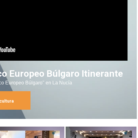
ico Europeo Búlgaro Itinerante
rico Europeo Búlgaro" en La Nucía
cultura