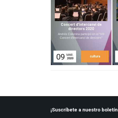
Concert d'intercanvi de
directors 2020
Andrés Colomina participó en el "VIII
Concert d'intercanvi de directors"
09
MAR.
cultura
2020
¡Suscríbete a nuestro boletín