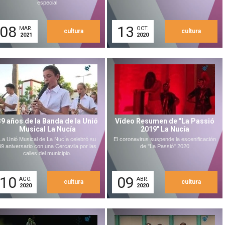
especial
08
13
MAR.
OCT.
cultura
cultura
2021
2020
39 años de la Banda de la Unió
Vídeo Resumen de "La Passió
Musical La Nucía
2019" La Nucía
La Unió Musical de La Nucía celebró su
El coronavirus suspende la escenificación
39 aniversario con una Cercavila por las
de "La Passió" 2020
calles del municipio.
10
09
AGO.
ABR.
cultura
cultura
2020
2020