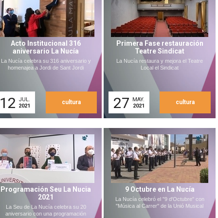
Acto Institucional 316
Primera Fase restauración
aniversario La Nucía
Teatre Sindicat
La Nucía celebra su 316 aniversario y
La Nucía restaura y mejora el Teatre
homenajea a Jordi de Sant Jordi
Local el Sindicat
12
27
JUL.
MAY.
cultura
cultura
2021
2021
Programación Seu La Nucia
9 Octubre en La Nucía
2021
La Nucía celebró el "9 d'Octubre" con
"Música al Carrer" de la Unió Musical
La Seu de La Nucía celebra su 20
aniversario con una programación