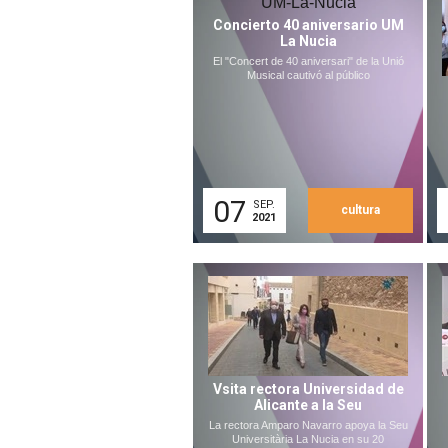
Concierto 40 aniversario UM
La Nucia
El "Concert de 40 aniversari" de la Unió
Musical cautivó al público
07
SEP.
cultura
2021
Vsita rectora Universidad de
Alicante a la Seu
La rectora Amparo Navarro apoya la Seu
Universitària La Nucia en su 20