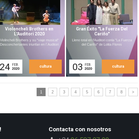
Violoncheli Brothers en
Gran Éxito "La Fuerza Del
L'Auditori 2020
Cariño"
Violincheli Brothers y su "viaje musical"
Lleno total en l'Auditori conla "La Fuerza
Desconchertantes triunfan en l´Auditori
del Cariño" de Lolita Flores
24
03
FEB.
FEB.
cultura
cultura
2020
2020
1
2
3
4
5
6
7
8
>
!
Contacta con nosotros