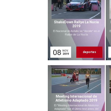
ShakeDown Rallye La Nucia
2019
El Nacional de Asfalto se "decide" en el
E
Rallye de La Nucía
08
NOV.
deportes
2019
Meeting Internacional de
Atletismo Adaptado 2019
El "Meeting Internacional de Atletismo
Adaptado" fue el último test antes del