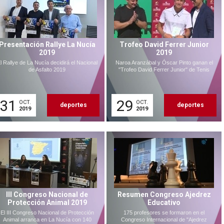
Presentación Rallye La Nucía
Trofeo David Ferrer Junior
2019
2019
l Rallye de La Nucía decidirá el Nacional
Naroa Aranzábal y Óscar Pinto ganan el
de Asfalto 2019
"Trofeo David Ferrer Junior" de Tenis
31
29
OCT.
OCT.
deportes
deportes
2019
2019
III Congreso Nacional de
Resumen Congreso Ajedrez
Protección Animal 2019
Educativo
El III Congreso Nacional de Protección
175 profesores se formaron en el
Animal arranca en La Nucía con 140
Congreso Internacional de "Ajedrez