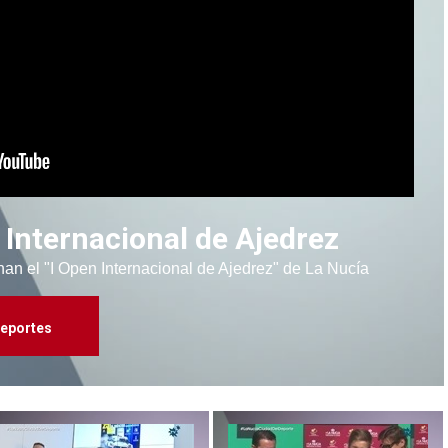
Internacional de Ajedrez
an el "I Open Internacional de Ajedrez" de La Nucía
eportes