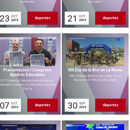
asistentes
Educativo"
23
21
OCT.
OCT.
deportes
deportes
2019
2019
Presentación I Congreso
VIII Día de la Bici en La Nucía
Ajedrez Educativo
300 ciclistas llenaron las calles de La
Nucía en el "VIII Día de la Bici"
El I Congreso Internacional de Ajedrez
ducativo contará con Illescas y Leontxo
García
07
30
OCT.
SEP.
deportes
deportes
2019
2019