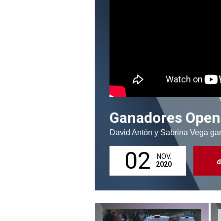
Ganadores Open 
David Antón y Sabrina Vega gan
02
NOV.
d
2020