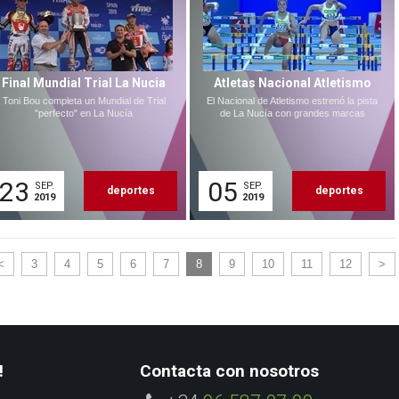
Final Mundial Trial La Nucia
Atletas Nacional Atletismo
Toni Bou completa un Mundial de Trial
El Nacional de Atletismo estrenó la pista
"perfecto" en La Nucía
de La Nucía con grandes marcas
23
05
SEP.
SEP.
deportes
deportes
2019
2019
<
3
4
5
6
7
8
9
10
11
12
>
!
Contacta con nosotros