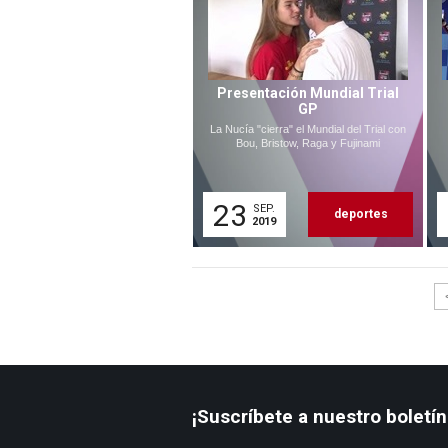
Presentación Mundial Trial
GP
La Nucía "cierra" el Mundial del Trial con
Bou, Bristow, Raga y Fujinami
23
SEP.
deportes
2019
¡Suscríbete a nuestro boletín