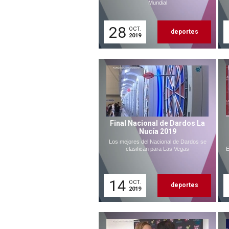
Mundial
28
OCT.
deportes
2019
Final Nacional de Dardos La
Nucía 2019
Los mejores del Nacional de Dardos se
clasifican para Las Vegas
E
14
OCT.
deportes
2019