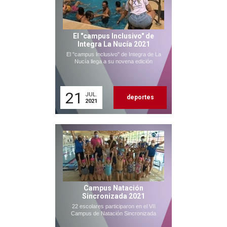
El "campus Inclusivo" de
Integra La Nucía 2021
El "campus Inclusivo" de Integra de La
Nucía llega a su novena edición
21
JUL.
deportes
2021
Campus Natación
Sincronizada 2021
22 escolares participaron en el VII
Campus de Natación Sincronizada