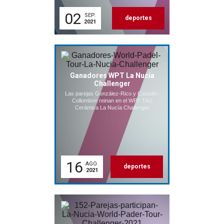
02
SEP.
deportes
2021
Ganadores WPT La Nucía
Challenger
Las parejas González-Rico y Castelló-
Collombon reinan en el WPT TAU
Cerámica La Nucía Challenger
16
AGO.
deportes
2021