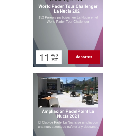
World Pader Tour Challenger
La Nucía 2021
152 Parejas participan en La Nucia en el
World Pader Tour Challenger
11
AGO.
deportes
2021
Ampliación PadelPoint La
Nucía 2021
El Club de Pádel La Nucía se amplía con
una nueva zona de cafetería y descanso