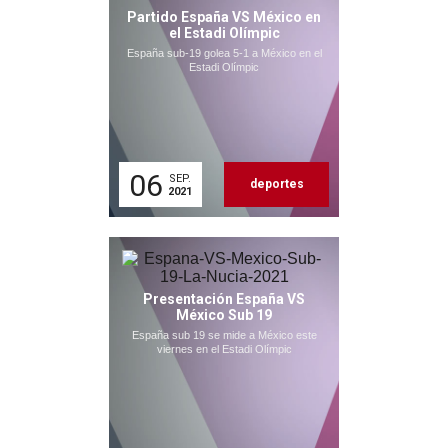
Partido España VS México en
el Estadi Olímpic
España sub-19 golea 5-1 a México en el
Estadi Olímpic
06
SEP.
deportes
2021
Presentación España VS
México Sub 19
España sub 19 se mide a México este
viernes en el Estadi Olímpic