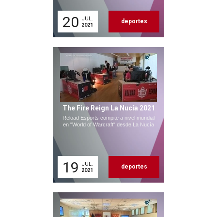
20
JUL.
deportes
2021
The Fire Reign La Nucía 2021
Reload Esports compite a nivel mundial
en "World of Warcraft" desde La Nucía
19
JUL.
deportes
2021