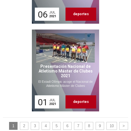
06
JUL.
deportes
2021
Presentación Nacional de
Atletismo Máster de Clubes
2021
El Estadi Olímpic acoge el Nacional de
Atletismo Máster de Clubes
01
JUL.
deportes
2021
1
2
3
4
5
6
7
8
9
10
>