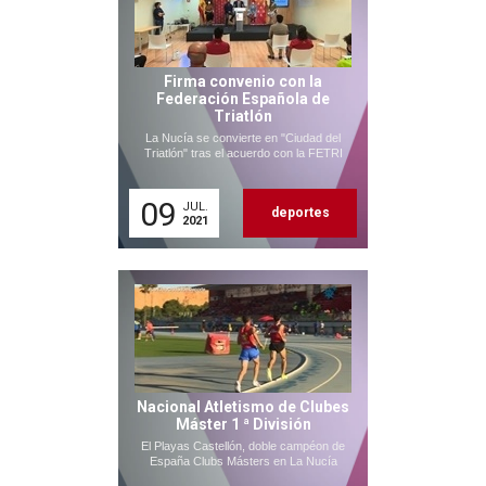
Firma convenio con la
Federación Española de
Triatlón
La Nucía se convierte en "Ciudad del
Triatlón" tras el acuerdo con la FETRI
09
JUL.
deportes
2021
Nacional Atletismo de Clubes
Máster 1 ª División
El Playas Castellón, doble campéon de
España Clubs Másters en La Nucía