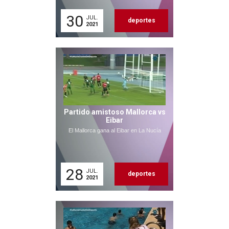
30
JUL.
deportes
2021
Partido amistoso Mallorca vs
Eibar
El Mallorca gana al Eibar en La Nucía
28
JUL.
deportes
2021