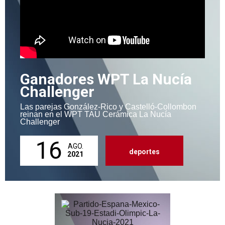
Ganadores WPT La Nucía
Challenger
Las parejas González-Rico y Castelló-Collombon
reinan en el WPT TAU Cerámica La Nucía
Challenger
16
AGO.
deportes
2021