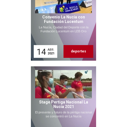
Convenio La Nucía con
Fundación Lucentum
La Nucía, Ciudad del Deporte con la
Fundación Lucentum en LEB Oro
14
ABR.
deportes
2021
Stage Pertiga Nacional La
Nucía 2021
El presente y futuro de la pértiga nacional
se concentró en La Nucía