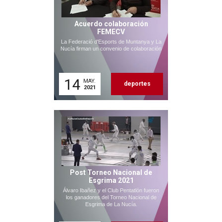
Acuerdo colaboración
FEMECV
La Federació d'Esports de Muntanya y La
Nucía firman un convenio de colaboración
14
MAY.
deportes
2021
Post Torneo Nacional de
Esgrima 2021
Álvaro Ibañez y el Club Pentatlón fueron
los ganadores del Torneo Nacional de
Esgrima de La Nucía.