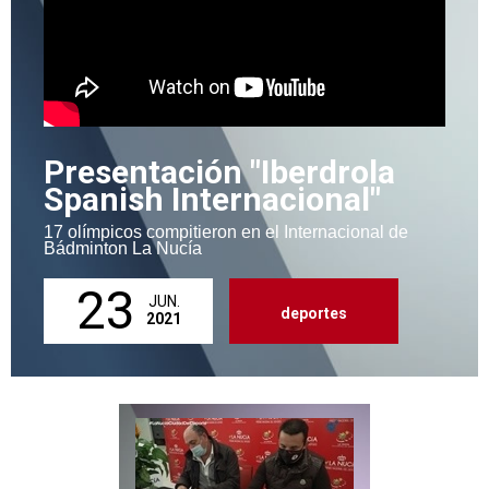
Presentación "Iberdrola
Spanish Internacional"
17 olímpicos compitieron en el Internacional de
Bádminton La Nucía
23
JUN.
deportes
2021