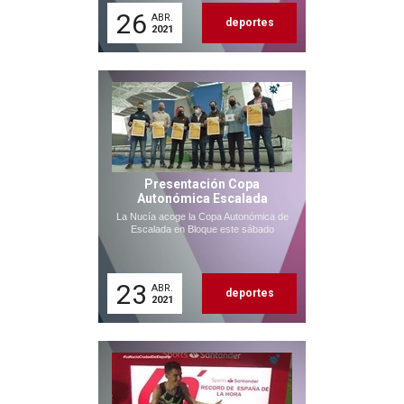
26
ABR.
deportes
2021
Presentación Copa
Autonómica Escalada
La Nucía acoge la Copa Autonómica de
Escalada en Bloque este sábado
23
ABR.
deportes
2021