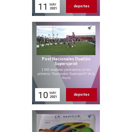
11
MAY.
deportes
2021
Post Nacionales Duatlón
Supersprint
1.500 duatletas participaron en los
primeros "Nacionales Supersprint" de la
Nucía
10
MAY.
deportes
2021