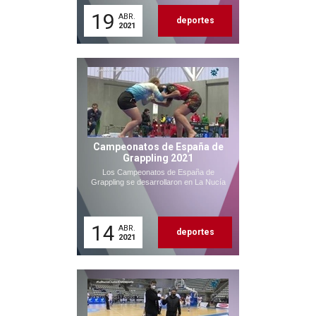
19
ABR.
deportes
2021
Campeonatos de España de
Grappling 2021
Los Campeonatos de España de
Grappling se desarrollaron en La Nucía
14
ABR.
deportes
2021