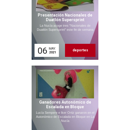
Presentación Nacionales de
Duatlón Supersprint
La Nucía acoge tres "Nacionales de
Duatlón Supersprint" este fin de semana
06
MAY.
deportes
2021
Ganadores Autonómico de
Escalada en Bloque
Lucía Sempere e Iker Ortiz ganaron en el
Autonómico de Escalada en Bloque en La
Nucía