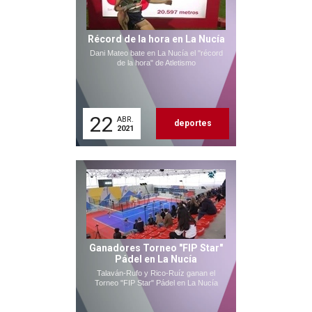
Récord de la hora en La Nucía
Dani Mateo bate en La Nucía el "récord
de la hora" de Atletismo
22
ABR.
deportes
2021
Ganadores Torneo "FIP Star"
Pádel en La Nucía
Talaván-Rufo y Rico-Ruíz ganan el
Torneo "FIP Star" Pádel en La Nucía