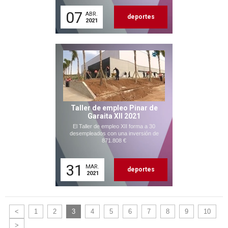
07
ABR.
deportes
2021
Taller de empleo Pinar de
Garaita XII 2021
El Taller de empleo XII forma a 30
desempleados con una inversión de
871.808 €
31
MAR.
deportes
2021
<
1
2
3
4
5
6
7
8
9
10
>