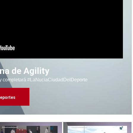
na de Agility
ity completará #LaNuciaCiudadDelDeporte
eportes