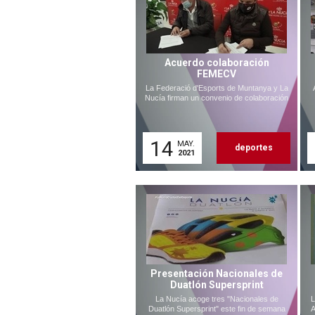
Acuerdo colaboración
FEMECV
La Federació d'Esports de Muntanya y La
Nucía firman un convenio de colaboración
14
MAY.
deportes
2021
Presentación Nacionales de
Duatlón Supersprint
La Nucía acoge tres "Nacionales de
L
Duatlón Supersprint" este fin de semana
A