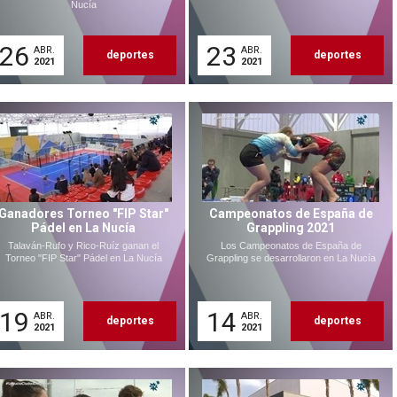
Nucía
26
23
ABR.
ABR.
deportes
deportes
2021
2021
Ganadores Torneo "FIP Star"
Campeonatos de España de
Pádel en La Nucía
Grappling 2021
Talaván-Rufo y Rico-Ruíz ganan el
Los Campeonatos de España de
Torneo "FIP Star" Pádel en La Nucía
Grappling se desarrollaron en La Nucía
19
14
ABR.
ABR.
deportes
deportes
2021
2021