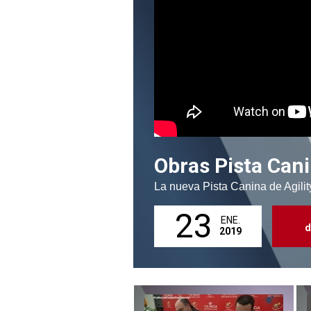
Obras Pista Cani
La nueva Pista Canina de Agil
23
ENE.
d
2019