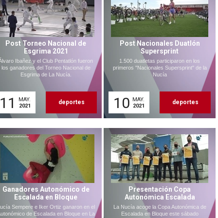
Post Torneo Nacional de
Post Nacionales Duatlón
Esgrima 2021
Supersprint
Álvaro Ibañez y el Club Pentatlón fueron
1.500 duatletas participaron en los
los ganadores del Torneo Nacional de
primeros "Nacionales Supersprint" de la
Esgrima de La Nucía.
Nucía
11
10
MAY.
MAY.
deportes
deportes
2021
2021
Ganadores Autonómico de
Presentación Copa
Escalada en Bloque
Autonómica Escalada
ucía Sempere e Iker Ortiz ganaron en el
La Nucía acoge la Copa Autonómica de
utonómico de Escalada en Bloque en La
Escalada en Bloque este sábado