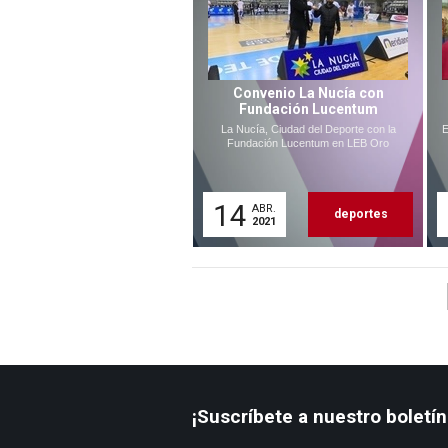
Convenio La Nucía con
Fundación Lucentum
La Nucía, Ciudad del Deporte con la
E
Fundación Lucentum en LEB Oro
14
ABR.
deportes
2021
¡Suscríbete a nuestro boletín