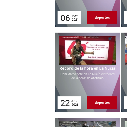
06
MAY.
deportes
2021
Récord de la hora en La Nucía
Dani Mateo bate en La Nucía el "récord
de la hora" de Atletismo
22
ABR.
deportes
2021