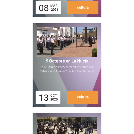
08
MAR.
cultura
2021
9 Octubre en La Nucía
La Nucía celebró el "9 d'Octubre" con
"Música al Carrer" de la Unió Musical
13
OCT.
cultura
2020