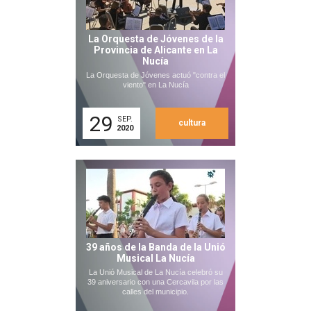
La Orquesta de Jóvenes de la
Provincia de Alicante en La
Nucía
La Orquesta de Jóvenes actuó "contra el
viento" en La Nucía
29
SEP.
cultura
2020
39 años de la Banda de la Unió
Musical La Nucía
La Unió Musical de La Nucía celebró su
39 aniversario con una Cercavila por las
calles del municipio.