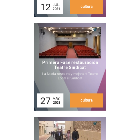
12
JUL.
cultura
2021
Primera Fase restauración
Teatre Sindicat
La Nucía restaura y mejora el Teatre
Local el Sindicat
27
MAY.
cultura
2021