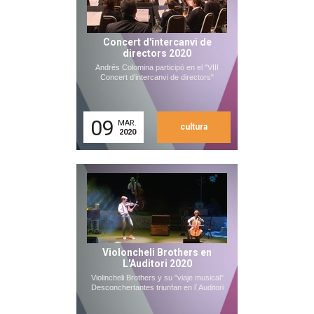
Concert d'intercanvi de
directors 2020
Andrés Colomina participó en el "VIII
Concert d'intercanvi de directors"
09
MAR.
cultura
2020
Violoncheli Brothers en
L'Auditori 2020
Violincheli Brothers y su "viaje musical"
Desconchertantes triunfan en l´Auditori