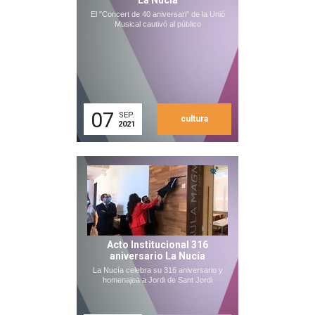
La Nucia
El "Concert de 40 aniversari" de la Unió
Musical cautivó al público
07
SEP.
cultura
2021
Acto Institucional 316
aniversario La Nucía
La Nucía celebra su 316 aniversario y
homenajea a Jordi de Sant Jordi