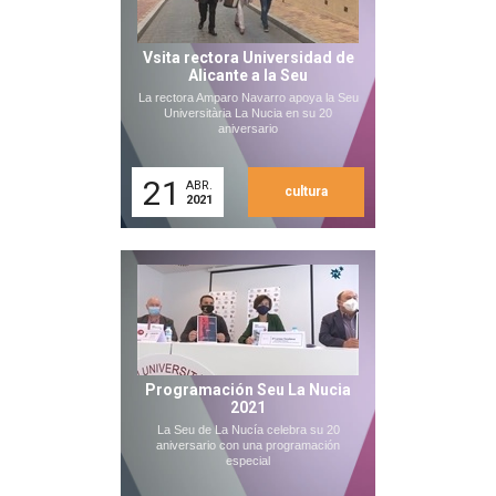
Vsita rectora Universidad de
Alicante a la Seu
La rectora Amparo Navarro apoya la Seu
Universitària La Nucia en su 20
aniversario
21
ABR.
cultura
2021
Programación Seu La Nucia
2021
La Seu de La Nucía celebra su 20
aniversario con una programación
especial