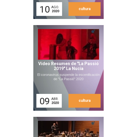
10
AGO.
cultura
2020
Vídeo Resumen de "La Passió
2019" La Nucía
El coronavirus suspende la escenificación
de "La Passió" 2020
09
ABR.
cultura
2020