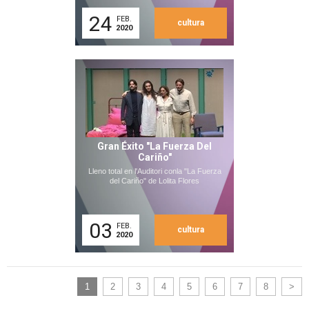
24
FEB.
cultura
2020
Gran Éxito "La Fuerza Del
Cariño"
Lleno total en l'Auditori conla "La Fuerza
del Cariño" de Lolita Flores
03
FEB.
cultura
2020
1
2
3
4
5
6
7
8
>