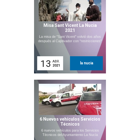
Misa Sant Vicent La Nucia
2021
La misa de "Sant Vicent" volvió dos años
después al Captivador con "restricciones"
13
ABR.
la nucia
2021
6 Nuevos vehículos Servicios
Técnicos
6 nuevos vehículos para los Servicios
Técnicos del Ayuntamiento La Nucía