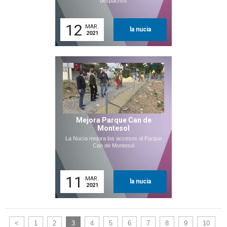
despachos
12
MAR.
la nucia
2021
Mejora Parque Can de
Montesol
La Nucía mejora los accesos al Parque
Can de Montesol
11
MAR.
la nucia
2021
<
1
2
3
4
5
6
7
8
9
10