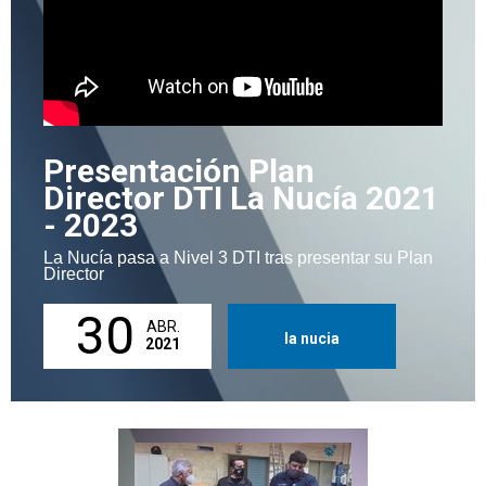
Presentación Plan
Director DTI La Nucía 2021
- 2023
La Nucía pasa a Nivel 3 DTI tras presentar su Plan
Director
30
ABR.
la nucia
2021