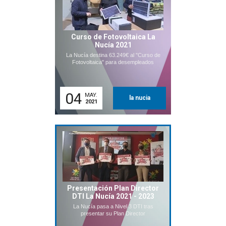
Curso de Fotovoltaica La
Nucía 2021
La Nucía destina 63.249€ al "Curso de
Fotovoltaica" para desempleados
04
MAY.
la nucia
2021
Presentación Plan Director
DTI La Nucía 2021 - 2023
La Nucía pasa a Nivel 3 DTI tras
presentar su Plan Director