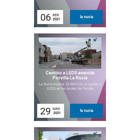
06
ABR.
la nucia
2021
Cambio a LEDS avenida
Porvilla La Nucía
La Nucía invierte 18.000 € en el cambio a
LEDS de las farolas de Porvilla
29
MAR.
la nucia
2021