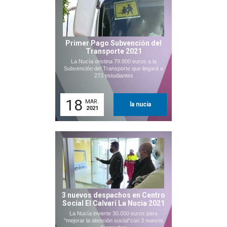
Primer Pago Subvención del
Transporte 2021
La Nucía destina 79.800 euros a la
Subvención del Transporte que llegará a
273 estudiantes
18
MAR.
la nucia
2021
3 nuevos despachos en Centro
Social El Calvari La Nucia 2021
La Nucía invierte 30.000 euros para
"mejorar la atención social"con 3 nuevos