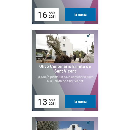
16
ABR.
la nucia
2021
Olivo Centenario Ermita de
Sant Vicent
La Nucía planta un olivo centenario junto
a la Ermita de Sant Vicent
13
ABR.
la nucia
2021