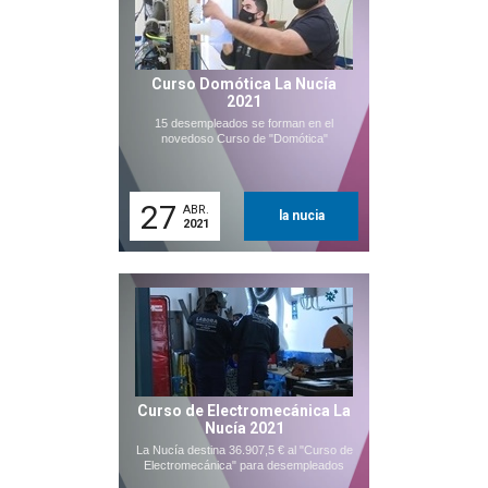
Curso Domótica La Nucía
2021
15 desempleados se forman en el
novedoso Curso de "Domótica"
27
ABR.
la nucia
2021
Curso de Electromecánica La
Nucía 2021
La Nucía destina 36.907,5 € al "Curso de
Electromecánica" para desempleados