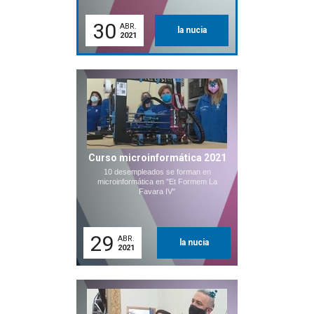
30
ABR.
la nucia
2021
Curso microinformática 2021
10 desempleados se forman en
microinformática en "Et Formem La
Favara IV"
29
ABR.
la nucia
2021