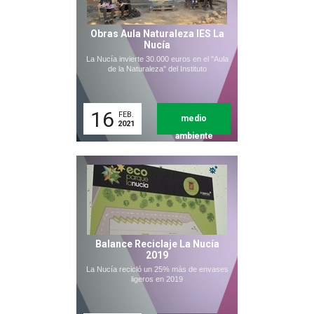
Obras Aula Naturaleza IES La
Nucía
La Nucía invierte 30.000 euros en el "Aula
de la Naturaleza" del Instituto
16
FEB.
medio
2021
ambiente
Balance Reciclaje La Nucía
2019
La Nucía recicló un 25% más de envases
ligeros en 2019