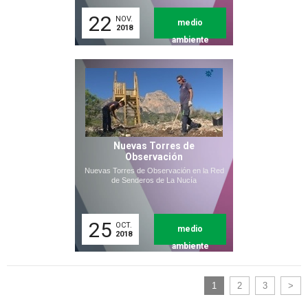
22
NOV.
medio
2018
ambiente
Nuevas Torres de
Observación
Nuevas Torres de Observación en la Red
de Senderos de La Nucía
25
OCT.
medio
2018
ambiente
1
2
3
>