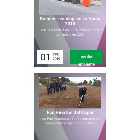
Balance reciclaje en La Nucía
2018
La Nucía recicló un 233% más de aceite
doméstico en 2018
01
FEB.
medio
2019
ambiente
Eco Huertos del Copet
Los Eco Huertos del Copet entrarán en
funcionamiento en enero de 2019.