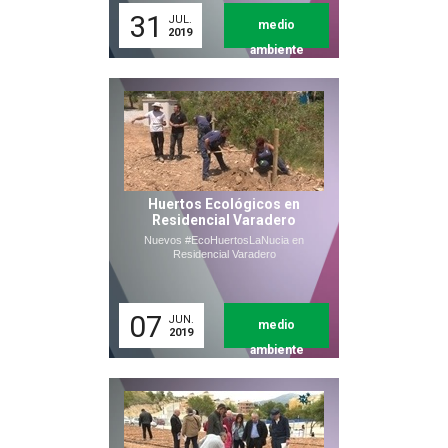
31
JUL.
medio
2019
ambiente
Huertos Ecológicos en
Residencial Varadero
Nuevos #EcoHuertosLaNucia en
Residencial Varadero
07
JUN.
medio
2019
ambiente