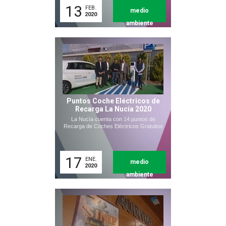
13
FEB.
medio
2020
ambiente
Puntos Coche Eléctricos de
Recarga La Nucía 2020
La Nucía cuenta con 14 puntos de
Recarga de Coches Eléctricos Gratuitos
17
ENE.
medio
2020
ambiente