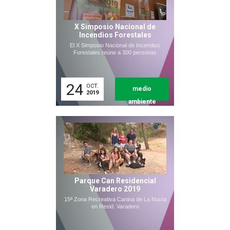
X Simposio Nacional de
Incendios Forestales
El X Simposio Nacional de Incendios
Forestales reúne a 300 personas
24
OCT.
medio
2019
ambiente
Parque Can Residencial
Varadero 2019
15ª Zona Recreativa Canina de La Nucía
en Resid. Varadero