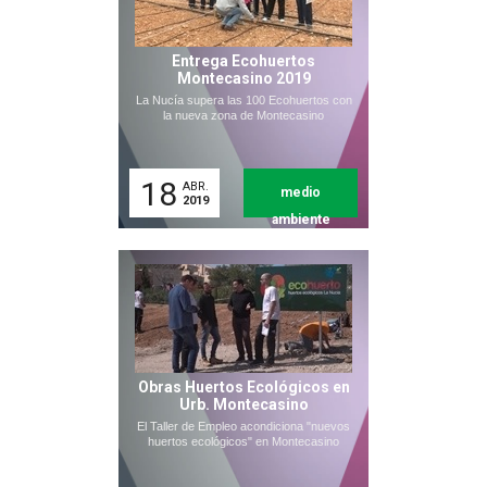
Entrega Ecohuertos
Montecasino 2019
La Nucía supera las 100 Ecohuertos con
la nueva zona de Montecasino
18
ABR.
medio
2019
ambiente
Obras Huertos Ecológicos en
Urb. Montecasino
El Taller de Empleo acondiciona "nuevos
huertos ecológicos" en Montecasino