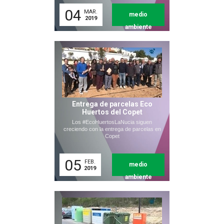
04
MAR.
medio
2019
ambiente
Entrega de parcelas Eco
Huertos del Copet
Los #EcoHuertosLaNucia siguen
creciendo con la entrega de parcelas en
Copet
05
FEB.
medio
2019
ambiente