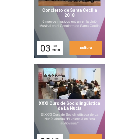
Concierto de Santa Cecilia
2018
6 nuevos músicos entran en la Unió
Musical en el Concierto de Santa Cecilia
03
DIC.
cultura
2018
XXXI Curs de Sociolingüística
de La Nucía
El XXXI Curs de Sociolingüística de La
Nucía aborda "El valencià en l'era
audiovisual"