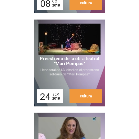
08
OCT.
cultura
2018
Preestreno de la obra teatral
"Mari Pompas"
Lleno total de l'Auditori en el preestreno
solidario de "Mari Pompas"
24
SEP.
cultura
2018