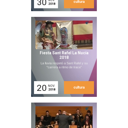
30
NOV.
cultura
2018
Fiesta Sant Rafel La Nucía
2018
La lluvia respetó a Sant Rafel y su
"carrera a ritmo de traca"
20
NOV.
cultura
2018