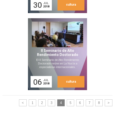
30
JUL.
cultura
2018
II Seminario de Alto
Rendimiento Doctorado
El II Seminario de Alto Rendimiento
Doctorado reúne en La Nucía a
especialistas internacionales.
06
JUL.
cultura
2018
<
1
2
3
4
5
6
7
8
>