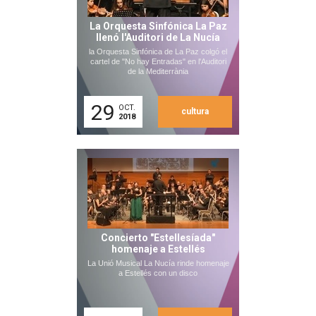
La Orquesta Sinfónica La Paz
llenó l'Auditori de La Nucía
la Orquesta Sinfónica de La Paz colgó el
cartel de "No hay Entradas" en l'Auditori
de la Mediterrània
29
OCT.
cultura
2018
Concierto "Estellesíada"
homenaje a Estellés
La Unió Musical La Nucía rinde homenaje
a Estellés con un disco