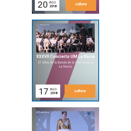
20
AGO.
cultura
2018
XXXVII Concierto UM La Nucia
37 años de la Banda de la Unió Musical
La Nucía.
17
AGO.
cultura
2018