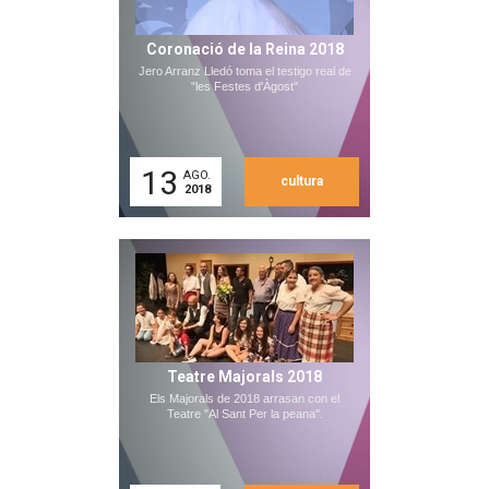
Coronació de la Reina 2018
Jero Arranz Lledó toma el testigo real de
"les Festes d'Àgost"
13
AGO.
cultura
2018
Teatre Majorals 2018
Els Majorals de 2018 arrasan con el
Teatre "Al Sant Per la peana".