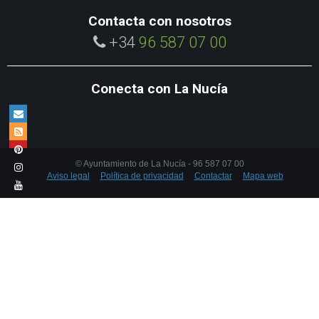
Contacta con nosotros
+34
96 587 07 00
Conecta con La Nucía
© Ayuntamiento de La Nucía - 96 587 07 00
Aviso legal
Política de privacidad
Contactar
Mapa web
Utilizamos cookies propias y de terceros para mejorar la experiencia de
navegación. Si quieres saber más acerca de las cookies que utilizamos
consulta nuestra
política de cookies
.
Aceptar cookies