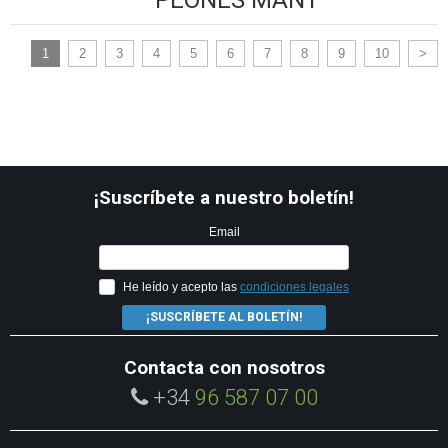
PEONES MANT
1
2
3
4
5
6
7
8
9
10
>
¡Suscríbete a nuestro boletín!
Email
He leído y acepto las
condiciones legales
¡SUSCRÍBETE AL BOLETÍN!
Contacta con nosotros
+34
96 587 07 00