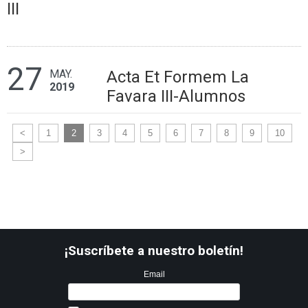
III
27
MAY.
Acta Et Formem La
2019
Favara III-Alumnos
<
1
2
3
4
5
6
7
8
9
10
>
¡Suscríbete a nuestro boletín!
Email