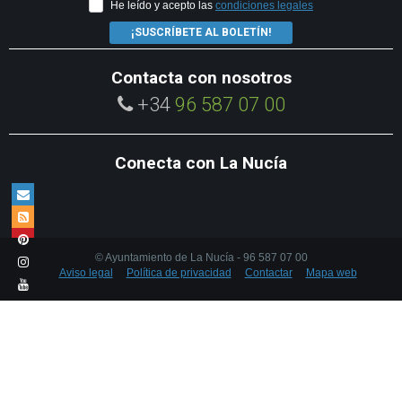
He leído y acepto las
condiciones legales
¡SUSCRÍBETE AL BOLETÍN!
Contacta con nosotros
+34
96 587 07 00
Conecta con La Nucía
© Ayuntamiento de La Nucía - 96 587 07 00
Aviso legal
Política de privacidad
Contactar
Mapa web
We use own cookies and third party cookies to enhance the browsing
experience. To learn more about the cookies we use view our
cookies
policy
.
Accept cookies