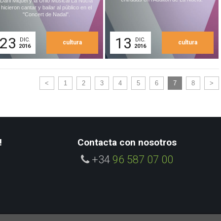
Dani Miquel y la Unió Musical La Nucía
hicieron cantar y bailar al público en el
"Concert de Nadal".
23
13
DIC.
DIC.
cultura
cultura
2016
2016
<
1
2
3
4
5
6
7
8
>
!
Contacta con nosotros
+34
96 587 07 00