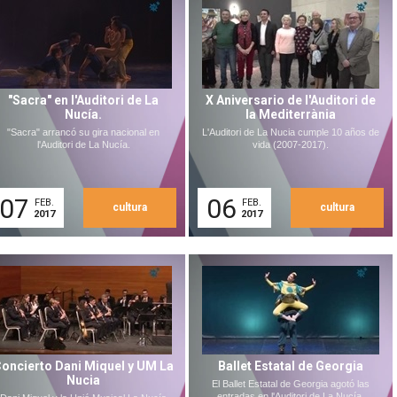
"Sacra" en l'Auditori de La
X Aniversario de l'Auditori de
Nucía.
la Mediterrània
"Sacra" arrancó su gira nacional en
L'Auditori de La Nucia cumple 10 años de
l'Auditori de La Nucía.
vida (2007-2017).
07
06
FEB.
FEB.
cultura
cultura
2017
2017
oncierto Dani Miquel y UM La
Ballet Estatal de Georgia
Nucia
El Ballet Estatal de Georgia agotó las
entradas en l'Auditori de La Nucía.