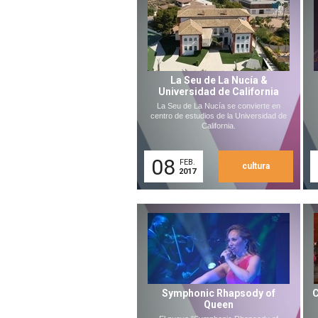
La Seu de La Nucía &
Universidad de California
La Seu de La Nucía se convierte en
centro de estudios de la Universidad de
California.
08
FEB.
cultura
2017
Symphonic Rhapsody of
C
Queen