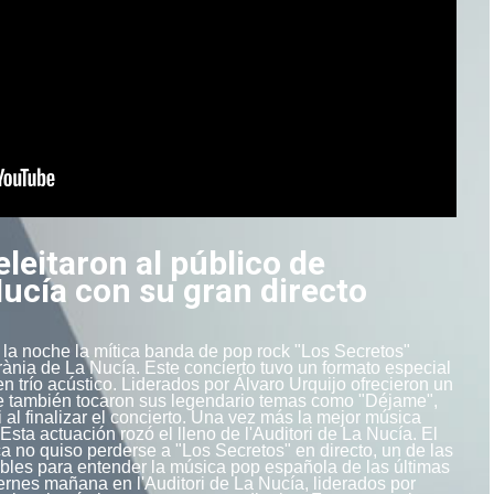
eleitaron al público de
 Nucía con su gran directo
r la noche la mítica banda de pop rock "Los Secretos"
rrània de La Nucía. Este concierto tuvo un formato especial
n trío acústico. Liderados por Álvaro Urquijo ofrecieron un
de también tocaron sus legendario temas como "Déjame",
i al finalizar el concierto. Una vez más la mejor música
Esta actuación rozó el lleno de l'Auditori de La Nucía. El
a no quiso perderse a "Los Secretos" en directo, un de las
bles para entender la música pop española de las últimas
rnes mañana en l'Auditori de La Nucía, liderados por