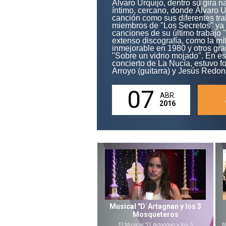
Álvaro Urquijo, dentro su gira n
íntimo, cercano, donde Álvaro U
canción como sus diferentes tra
miembros de "Los Secretos" ya f
canciones de su último trabajo 
extenso discografía, como la m
inmejorable en 1980 y otros gra
"Sobre un vidrio mojado". En est
concierto de La Nucía, estuvo f
Arroyo (guitarra) y Jesús Redon
07
ABR.
2016
Musical "D´Artagnan y los 3
Mosqueteros
El Musical "D´Artagnan y los 3
M