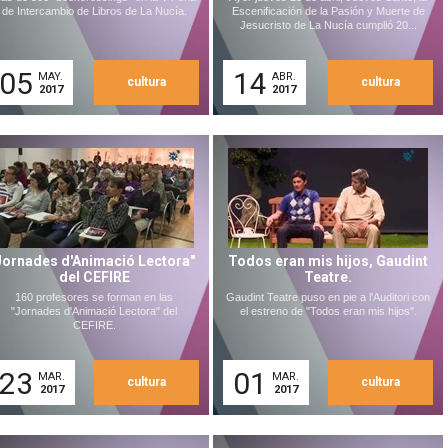
de Intercambio de Libros de La Nucía.
Escenificación de la Pasión y Muerte de
Jesucristo de La Nucía cumplió 20...
05
14
MAY.
ABR.
cultura
cultura
2017
2017
Jornades d'Animació Lectora"
Todos eran mis hijos, Gaudint
del CEFIRE
Teatre.
160 profesores se forman en las
Gaudint Teatre puso en pie a l'Auditori con
"Jornades d'Animació Lectora" del
el estreno de "Todos eran mis hijos".
CEFIRE.
23
01
MAR.
MAR.
cultura
cultura
2017
2017