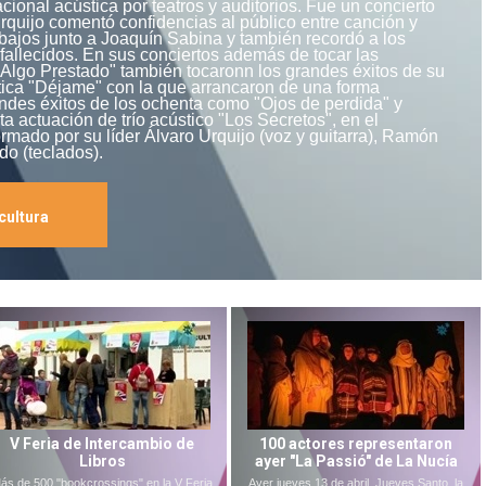
acional acústica por teatros y auditorios. Fue un concierto
rquijo comentó confidencias al público entre canción y
bajos junto a Joaquín Sabina y también recordó a los
allecidos. En sus conciertos además de tocar las
"Algo Prestado" también tocaronn los grandes éxitos de su
ítica "Déjame" con la que arrancaron de una forma
ndes éxitos de los ochenta como "Ojos de perdida" y
a actuación de trío acústico "Los Secretos", en el
ormado por su líder Álvaro Urquijo (voz y guitarra), Ramón
do (teclados).
cultura
V Feria de Intercambio de
100 actores representaron
Libros
ayer "La Passió" de La Nucía
ás de 500 "bookcrossings" en la V Feria
Ayer jueves 13 de abril, Jueves Santo, la