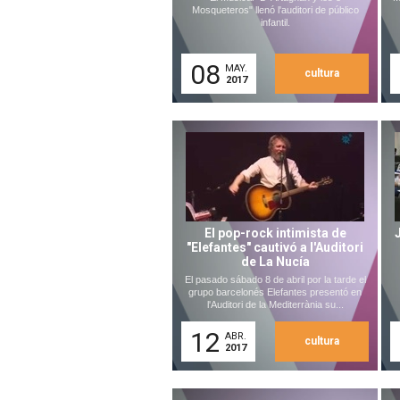
Mosqueteros" llenó l'auditori de público
infantil.
08
MAY.
cultura
2017
El pop-rock intimista de
"Elefantes" cautivó a l'Auditori
de La Nucía
El pasado sábado 8 de abril por la tarde el
grupo barcelonés Elefantes presentó en
l'Auditori de la Mediterrània su...
12
ABR.
cultura
2017