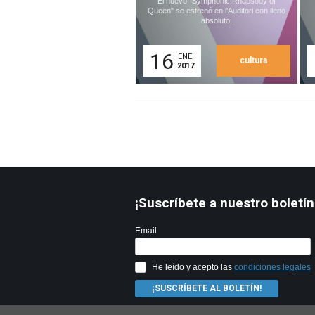
El nuevo "Symphonic Rhapsody of
Queen" se estrenó en l'Auditori con lleno
absoluto.
16
ENE.
cultura
2017
¡Suscríbete a nuestro boletín
Email
He leído y acepto las
condiciones legales
¡SUSCRÍBETE AL BOLETÍN!