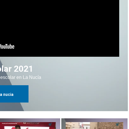
olar 2021
 escolar en La Nucía
la nucia