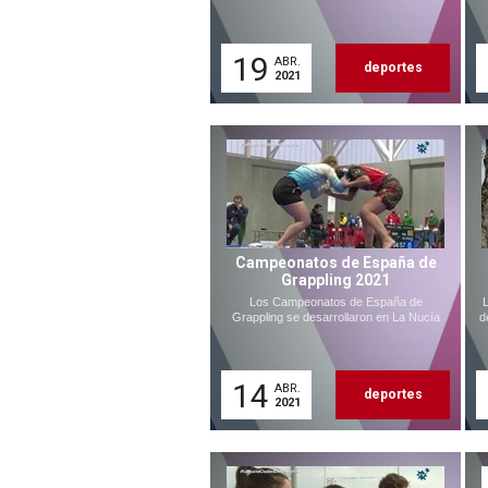
19
ABR.
deportes
2021
Campeonatos de España de
Grappling 2021
Los Campeonatos de España de
L
Grappling se desarrollaron en La Nucía
d
14
ABR.
deportes
2021