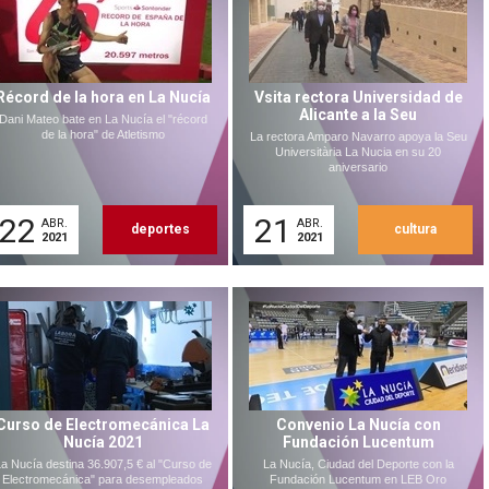
Récord de la hora en La Nucía
Vsita rectora Universidad de
Alicante a la Seu
Dani Mateo bate en La Nucía el "récord
de la hora" de Atletismo
La rectora Amparo Navarro apoya la Seu
Universitària La Nucia en su 20
aniversario
22
21
ABR.
ABR.
deportes
cultura
2021
2021
Curso de Electromecánica La
Convenio La Nucía con
Nucía 2021
Fundación Lucentum
a Nucía destina 36.907,5 € al "Curso de
La Nucía, Ciudad del Deporte con la
Electromecánica" para desempleados
Fundación Lucentum en LEB Oro