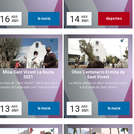
16
14
ABR.
ABR.
la nucia
deportes
2021
2021
Misa Sant Vicent La Nucia
Olivo Centenario Ermita de
2021
Sant Vicent
a misa de "Sant Vicent" volvió dos años
La Nucía planta un olivo centenario junto
espués al Captivador con "restricciones"
a la Ermita de Sant Vicent
13
13
ABR.
ABR.
la nucia
la nucia
2021
2021