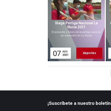
Stage Pertiga Nacional La
Nucía 2021
El presente y futuro de la pértiga nacional
se concentró en La Nucía
07
ABR.
deportes
2021
¡Suscríbete a nuestro boletín