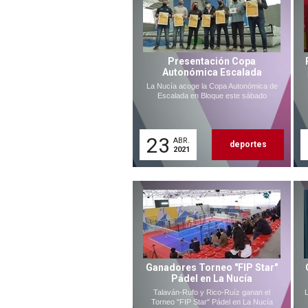
Presentación Copa
Autonómica Escalada
La Nucía acoge la Copa Autonómica de
Escalada en Bloque este sábado
23
ABR.
deportes
2021
Ganadores Torneo "FIP Star"
Pádel en La Nucía
Talaván-Rufo y Rico-Ruíz ganan el
L
Torneo "FIP Star" Pádel en La Nucía