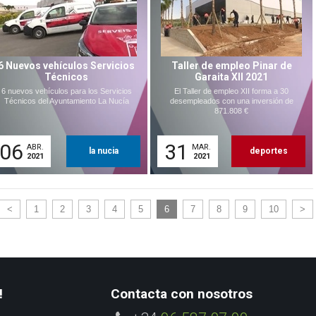
6 Nuevos vehículos Servicios
Taller de empleo Pinar de
Técnicos
Garaita XII 2021
6 nuevos vehículos para los Servicios
El Taller de empleo XII forma a 30
Técnicos del Ayuntamiento La Nucía
desempleados con una inversión de
871.808 €
06
31
ABR.
MAR.
la nucia
deportes
2021
2021
<
1
2
3
4
5
6
7
8
9
10
>
!
Contacta con nosotros