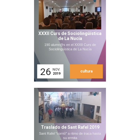
XXXII Curs de Sociolingüística
de La Nucía
190 alumn@s en el XXXII Curs de
Sociolingüística de La Nucía
26
NOV.
cultura
2019
Traslado de Sant Rafel 2019
Sant Rafel "corrió" a ritmo de traca hasta
su ermita