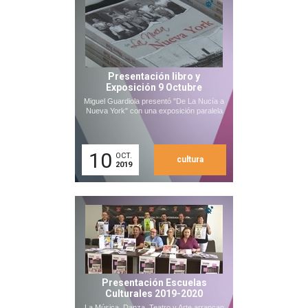
Presentación libro y
Exposición 9 Octubre
Miguel Guardiola presentó "De La Nucía a
Nueva York" con una exposición paralela
10
OCT.
cultura
2019
Presentación Escuelas
Culturales 2019-2020
La Música, Danza, Teatro y Arte arrancan