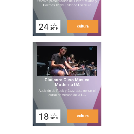
Emotiva presentación del Libro "Relatos y
Poemas II" del Taller de Escritura
24
JUL.
cultura
2019
Clausura Cuso Música
Moderna UA
Audición de Rock y Jazz para cerrar el
curso de verano de la UA
18
JUL.
cultura
2019