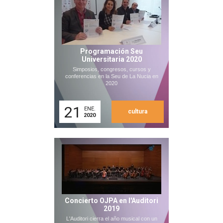
Programación Seu
Universitaria 2020
Simposios, congresos, cursos y
conferencias en la Seu de La Nucia en
2020
21
ENE.
cultura
2020
Concierto OJPA en l'Auditori
2019
L'Auditori cierra el año musical con un