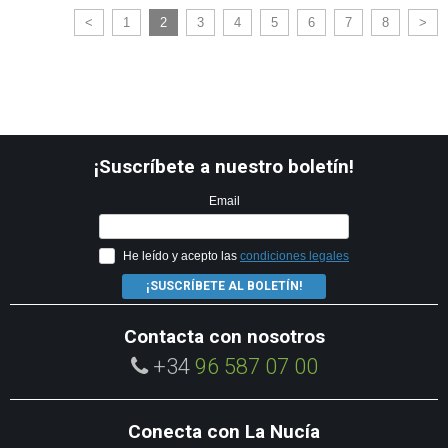
<
1
2
3
4
5
6
7
8
>
¡Suscríbete a nuestro boletín!
Email
He leído y acepto las
condiciones legales
¡SUSCRÍBETE AL BOLETÍN!
Contacta con nosotros
+34
96 587 07 00
Conecta con La Nucía