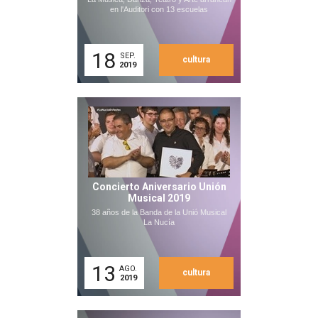
en l'Auditori con 13 escuelas
18
SEP.
cultura
2019
Concierto Aniversario Unión
Musical 2019
38 años de la Banda de la Unió Musical
La Nucía
13
AGO.
cultura
2019