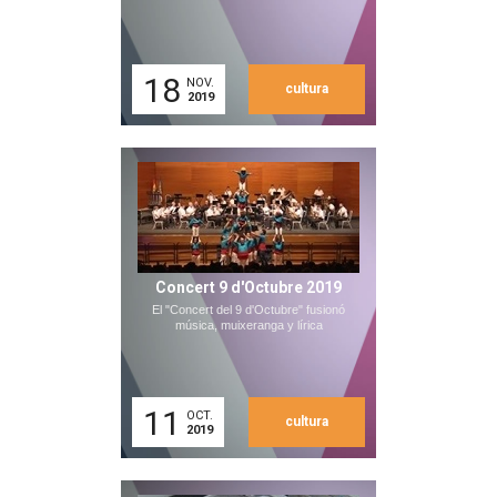
18
NOV.
cultura
2019
Concert 9 d'Octubre 2019
El "Concert del 9 d'Octubre" fusionó
música, muixeranga y lírica
11
OCT.
cultura
2019