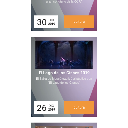
gran concierto de la OJPA
30
DIC.
cultura
2019
El Lago de los Cisnes 2019
El Ballet de Moscú cautivó al público con
"El Lago de los Cisnes"
26
DIC.
cultura
2019