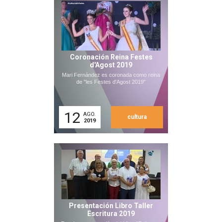
Coronación Reina Festes
d'Agost 2019
Mari Fernández es coronada como reina
de "les Festes d'Agost 2019"
12
AGO.
cultura
2019
Presentación Libro Taller
Escritura 2019