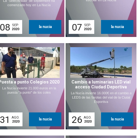
escolar en La Nucía
La "Selectividad" de septiembre ha
comenzado hoy en La Nucía
08
07
SEP.
SEP.
la nucia
la nucia
2020
2020
Puesta a punto Colegios 2020
Cambio a luminarias LED vial
acceso Ciudad Deportiva
La Nucía invierte 21.000 euros en la
puesta "a punto" de los coles
La Nucía invierte 16.000€ en el cambio a
LEDS de las farolas del vial de la Ciutat
Esportiva
31
26
AGO.
AGO.
la nucia
la nucia
2020
2020