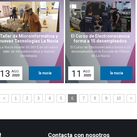
Taller de Microinformática y
El Curso de Electromecánica
nuevas Tecnologías La Nucia
forma a 15 desempleados
La Nucía invierte 50.000 € en un nuevo
El Curso de Electromecánica forma a 15
taller de microinformática y nuevas
desempleados en la Escuela de Oficios
tecnologías
de La Nucía
13
11
AGO.
AGO.
la nucia
la nucia
2020
2020
<
1
2
3
4
5
6
7
8
9
10
>
!
Contacta con nosotros