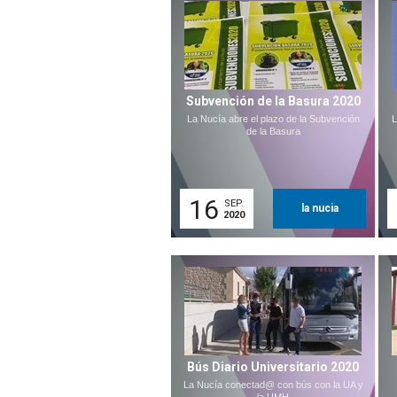
Subvención de la Basura 2020
La Nucía abre el plazo de la Subvención
L
de la Basura
16
SEP.
la nucia
2020
Bús Diario Universitario 2020
La Nucía conectad@ con bús con la UA y