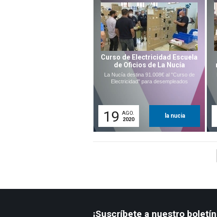
Curso de Electricidad Escuela
de Oficios de La Nucía
La Nucía destina 91.008€ al "Curso de
Electricidad" para desempleados
19
AGO.
la nucia
2020
¡Suscríbete a nuestro boletín