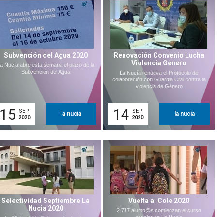
Subvención del Agua 2020
Renovación Convenio Lucha
Violencia Género
a Nucía abre esta semana el plazo de la
Subvención del Agua
La Nucía renueva el Protocolo de
colaboración con Guardia Civil contra la
violencia de Género
15
14
SEP.
SEP.
la nucia
la nucia
2020
2020
Selectividad Septiembre La
Vuelta al Cole 2020
Nucia 2020
2.717 alumn@s comienzan el curso