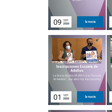
la UMH
09
SEP.
la nucia
2020
Inscripciones Escuela de
Adultos
La Nucía destina 45.000 € a la "Escuela
de Adultos", que abre hoy inscripciones
01
SEP.
la nucia
2020