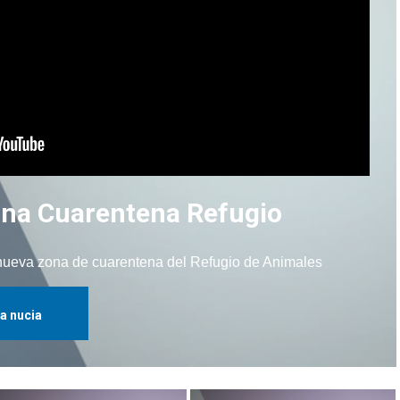
na Cuarentena Refugio
a nueva zona de cuarentena del Refugio de Animales
la nucia