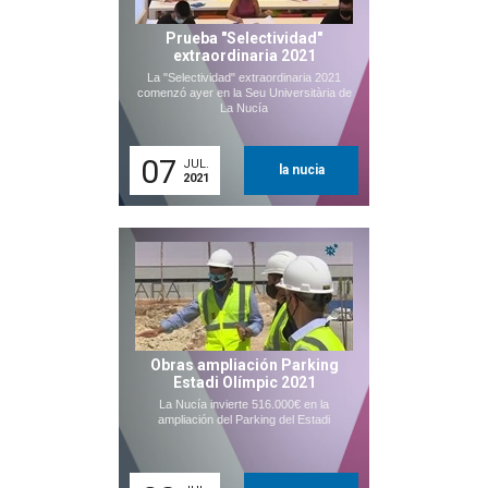
Prueba "Selectividad"
extraordinaria 2021
La "Selectividad" extraordinaria 2021
comenzó ayer en la Seu Universitària de
La Nucía
07
JUL.
la nucia
2021
Obras ampliación Parking
Estadi Olímpic 2021
La Nucía invierte 516.000€ en la
ampliación del Parking del Estadi