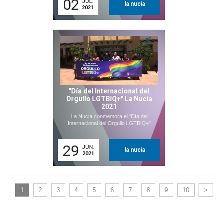
02
JUL.
la nucia
2021
"Día del Internacional del
Orgullo LGTBIQ+" La Nucia
2021
La Nucía conmemora el "Día del
Internacional del Orgullo LGTBIQ+"
29
JUN.
la nucia
2021
1
2
3
4
5
6
7
8
9
10
>