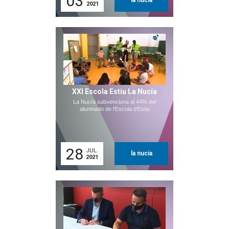
03
la nucia
2021
XXI Escola Estiu La Nucía
La Nucía subvenciona al 44% del
alumnado de l'Escola d'Estiu
28
JUL.
la nucia
2021