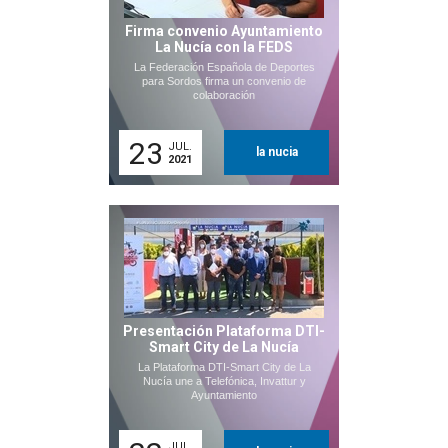
Firma convenio Ayuntamiento
La Nucía con la FEDS
La Federación Española de Deportes
para Sordos firma un convenio de
colaboración
23
JUL.
la nucia
2021
Presentación Plataforma DTI-
Smart City de La Nucía
La Plataforma DTI-Smart City de La
Nucía une a Telefónica, Invattur y
Ayuntamiento
JUL.