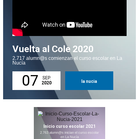
Vuelta al Cole 2020
2.717 alumn@s comienzan el curso escolar en La
Nucía
07
SEP.
la nucia
2020
Inicio curso escolar 2021
2.763 alumn@s inician el curso escolar
en La Nucía