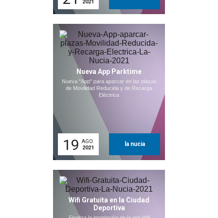
2021
Nueva App Parktime
Nueva "App" para aparcar en las plazas
de Movilidad Reducida y de Recarga
Eléctrica
19
AGO.
la nucia
2021
Wifi Gratuita en la Ciudad
Deportiva
Finaliza la instalación de la red Wifi