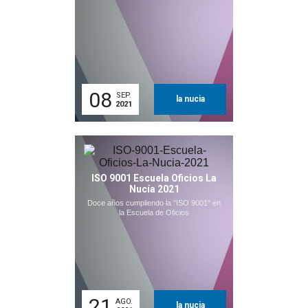
08
SEP.
la nucia
2021
ISO 9001 Escuela Oficios La
Nucía 2021
Doce años cumpliendo la "ISO 9001" en
la Escuela de Oficios
21
AGO.
la nucia