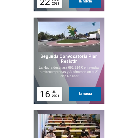
22
la nucia
2021
Segunda Convocatoria Plan
Resistir
La Nucía destinará 691.214 € en ayudas
a microempresas y Autónomos en el 2º
Plan Resistir
16
JUL.
la nucia
2021