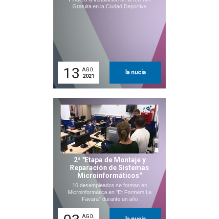
Gratuita en la Ciudad Deportiva
13
AGO.
la nucia
2021
2ª "Etapa de Montaje y
Reparación de Sistemas
Microinformáticos"
10 desempleados se forman en
Microinformática en "Et Formem La
Favara" durante un año
AGO.