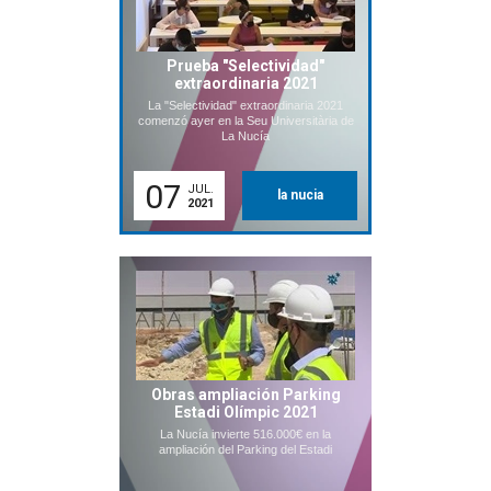
Prueba "Selectividad"
extraordinaria 2021
La "Selectividad" extraordinaria 2021
comenzó ayer en la Seu Universitària de
La Nucía
07
JUL.
la nucia
2021
Obras ampliación Parking
Estadi Olímpic 2021
La Nucía invierte 516.000€ en la
ampliación del Parking del Estadi