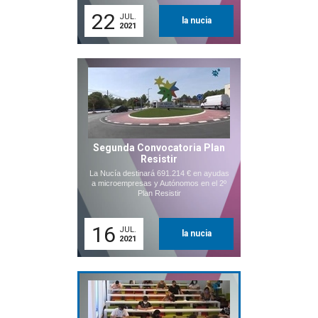
22
JUL.
la nucia
2021
Segunda Convocatoria Plan
Resistir
La Nucía destinará 691.214 € en ayudas
a microempresas y Autónomos en el 2º
Plan Resistir
16
JUL.
la nucia
2021