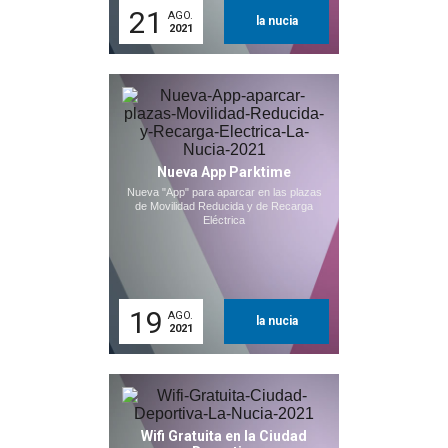
21
AGO.
la nucia
2021
Nueva App Parktime
Nueva "App" para aparcar en las plazas
de Movilidad Reducida y de Recarga
Eléctrica
19
AGO.
la nucia
2021
Wifi Gratuita en la Ciudad