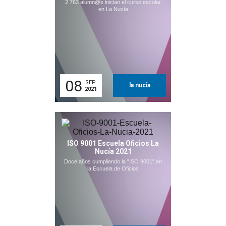
2.763 alumn@s inician el curso escolar
en La Nucía
08
SEP.
la nucia
2021
ISO 9001 Escuela Oficios La
Nucía 2021
Doce años cumpliendo la "ISO 9001" en
la Escuela de Oficios