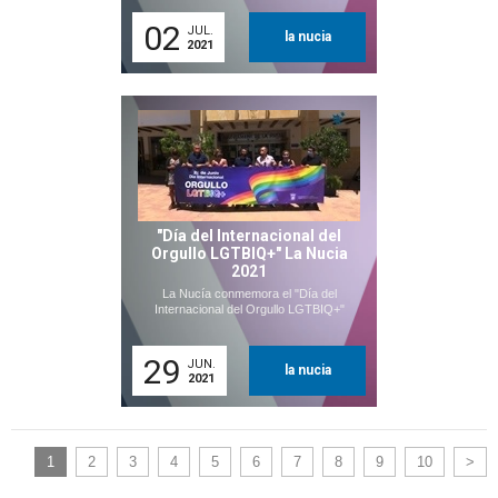
02
JUL.
la nucia
2021
"Día del Internacional del
Orgullo LGTBIQ+" La Nucia
2021
La Nucía conmemora el "Día del
Internacional del Orgullo LGTBIQ+"
29
JUN.
la nucia
2021
1
2
3
4
5
6
7
8
9
10
>