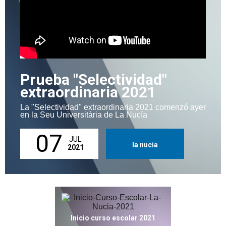
Prueba "Selectividad"
extraordinaria 2021
La "Selectividad" extraordinaria 2021 comenzó ayer
en la Seu Universitària de La Nucía
07
JUL.
la nucia
2021
Inicio curso escolar 2021