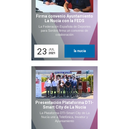
Firma convenio Ayuntamiento
La Nucía con la FEDS
La Federación Española de Deportes
para Sordos firma un convenio de
colaboración
23
JUL.
la nucia
2021
Presentación Plataforma DTI-
Smart City de La Nucía
La Plataforma DTI-Smart City de La
Nucía une a Telefónica, Invattur y
Ayuntamiento