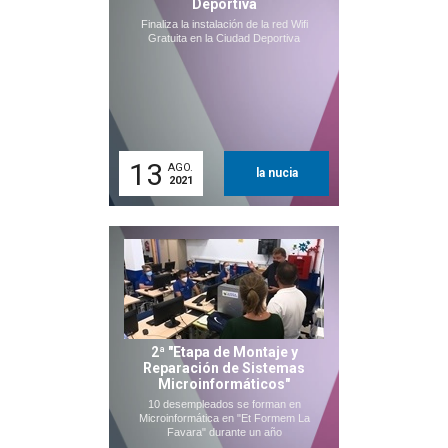
Deportiva
Finaliza la instalación de la red Wifi
Gratuita en la Ciudad Deportiva
13
AGO.
la nucia
2021
2ª "Etapa de Montaje y
Reparación de Sistemas
Microinformáticos"
10 desempleados se forman en
Microinformática en "Et Formem La
Favara" durante un año