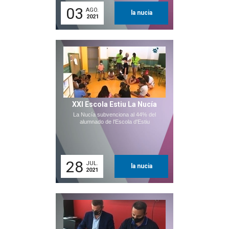
03
AGO.
la nucia
2021
XXI Escola Estiu La Nucía
La Nucía subvenciona al 44% del
alumnado de l'Escola d'Estiu
28
JUL.
la nucia
2021