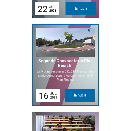
22
JUL.
la nucia
2021
Segunda Convocatoria Plan
Resistir
La Nucía destinará 691.214 € en ayudas
a microempresas y Autónomos en el 2º
Plan Resistir
16
JUL.
la nucia
2021