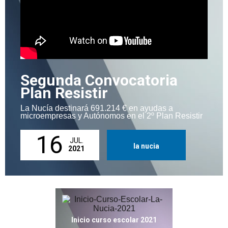
Segunda Convocatoria
Plan Resistir
La Nucía destinará 691.214 € en ayudas a
microempresas y Autónomos en el 2º Plan Resistir
16
JUL.
la nucia
2021
Inicio curso escolar 2021