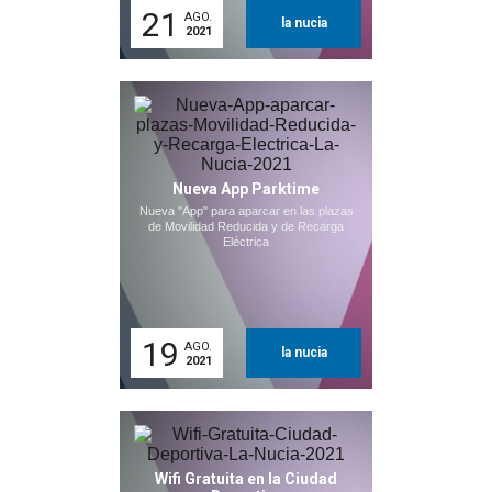
21
AGO.
la nucia
2021
Nueva App Parktime
Nueva "App" para aparcar en las plazas
de Movilidad Reducida y de Recarga
Eléctrica
19
AGO.
la nucia
2021
Wifi Gratuita en la Ciudad