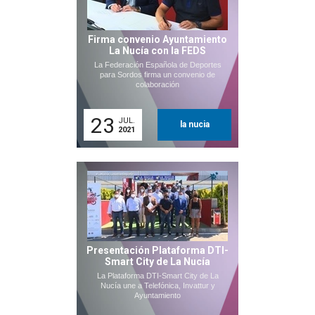
Firma convenio Ayuntamiento
La Nucía con la FEDS
La Federación Española de Deportes
para Sordos firma un convenio de
colaboración
23
JUL.
la nucia
2021
Presentación Plataforma DTI-
Smart City de La Nucía
La Plataforma DTI-Smart City de La
Nucía une a Telefónica, Invattur y
Ayuntamiento