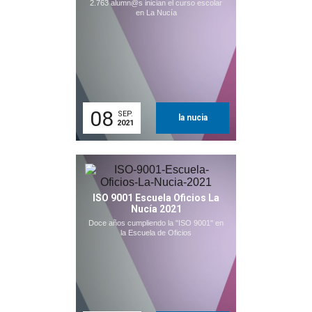
2.763 alumn@s inician el curso escolar
en La Nucía
08
SEP.
la nucia
2021
ISO 9001 Escuela Oficios La
Nucía 2021
Doce años cumpliendo la "ISO 9001" en
la Escuela de Oficios