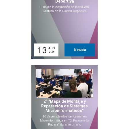
Deportiva
Finaliza la instalación de la red Wifi
Gratuita en la Ciudad Deportiva
13
AGO.
la nucia
2021
2ª "Etapa de Montaje y
Reparación de Sistemas
Microinformáticos"
10 desempleados se forman en
Microinformática en "Et Formem La
Favara" durante un año