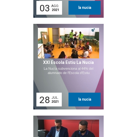
03
AGO.
la nucia
2021
XXI Escola Estiu La Nucía
La Nucía subvenciona al 44% del
alumnado de l'Escola d'Estiu
28
JUL.
la nucia
2021