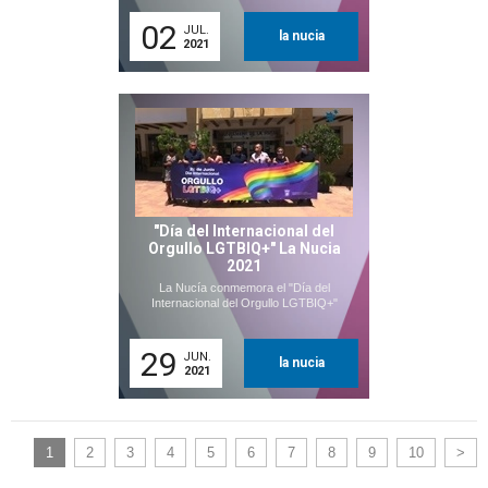
02
JUL.
la nucia
2021
"Día del Internacional del
Orgullo LGTBIQ+" La Nucia
2021
La Nucía conmemora el "Día del
Internacional del Orgullo LGTBIQ+"
29
JUN.
la nucia
2021
1
2
3
4
5
6
7
8
9
10
>