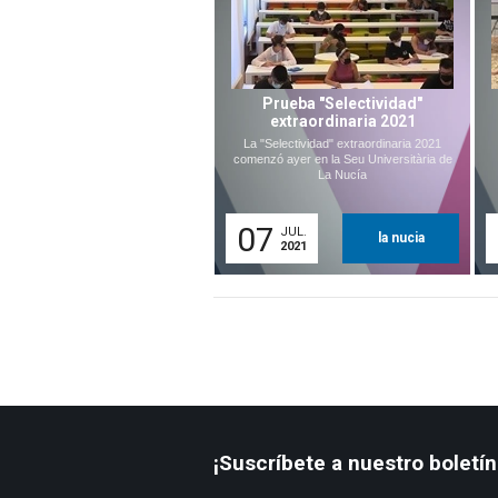
Prueba "Selectividad"
extraordinaria 2021
La "Selectividad" extraordinaria 2021
comenzó ayer en la Seu Universitària de
La Nucía
07
JUL.
la nucia
2021
¡Suscríbete a nuestro boletín