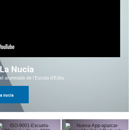
 La Nucía
l alumnado de l'Escola d'Estiu
la nucia