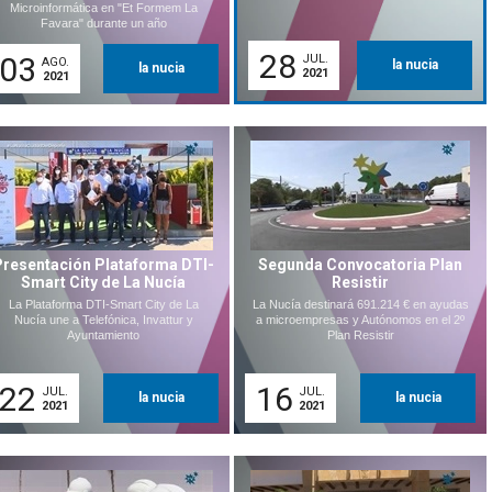
Microinformática en "Et Formem La
Favara" durante un año
28
03
JUL.
AGO.
la nucia
la nucia
2021
2021
Presentación Plataforma DTI-
Segunda Convocatoria Plan
Smart City de La Nucía
Resistir
La Plataforma DTI-Smart City de La
La Nucía destinará 691.214 € en ayudas
Nucía une a Telefónica, Invattur y
a microempresas y Autónomos en el 2º
Ayuntamiento
Plan Resistir
22
16
JUL.
JUL.
la nucia
la nucia
2021
2021