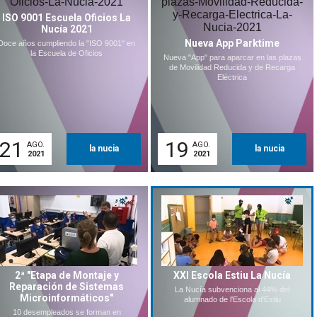
ISO 9001 Escuela Oficios La
Nucía 2021
Nueva App Parktime
Doce años cumpliendo la "ISO 9001" en
la Escuela de Oficios
Nueva "App" para aparcar en las plazas
de Movilidad Reducida y de Recarga
Eléctrica
21
19
AGO.
AGO.
la nucia
la nucia
2021
2021
2ª "Etapa de Montaje y
XXI Escola Estiu La Nucía
Reparación de Sistemas
La Nucía subvenciona al 44% del
Microinformáticos"
alumnado de l'Escola d'Estiu
10 desempleados se forman en