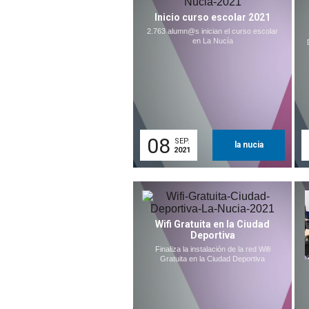
Inicio curso escolar 2021
2.763 alumn@s inician el curso escolar
en La Nucía
08
SEP.
la nucia
2021
Wifi Gratuita en la Ciudad
Deportiva
Finaliza la instalación de la red Wifi
Gratuita en la Ciudad Deportiva