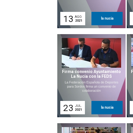
13
AGO.
la nucia
2021
Firma convenio Ayuntamiento
La Nucía con la FEDS
La Federación Española de Deportes
para Sordos firma un convenio de
colaboración
23
JUL.
la nucia
2021