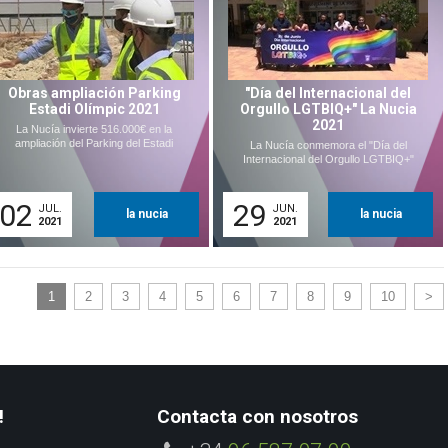
Obras ampliación Parking
"Día del Internacional del
Estadi Olímpic 2021
Orgullo LGTBIQ+" La Nucia
2021
La Nucía invierte 516.000€ en la
ampliación del Parking del Estadi
La Nucía conmemora el "Día del
Internacional del Orgullo LGTBIQ+"
02
29
JUL.
JUN.
la nucia
la nucia
2021
2021
1
2
3
4
5
6
7
8
9
10
>
!
Contacta con nosotros