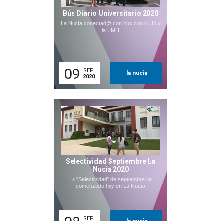
Bús Diario Universitario 2020
La Nucía conectad@ con bús con la UA y
la UMH
09
SEP.
la nucia
2020
Selectividad Septiembre La
Nucia 2020
La "Selectividad" de septiembre ha
comenzado hoy en La Nucía
SEP.