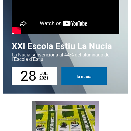
XXI Escola Estiu La Nucía
La Nucía subvenciona al 44% del alumnado de
l'Escola d'Estiu
28
JUL.
la nucia
2021