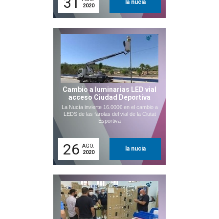
31
la nucia
2020
Cambio a luminarias LED vial
acceso Ciudad Deportiva
La Nucía invierte 16.000€ en el cambio a
LEDS de las farolas del vial de la Ciutat
Esportiva
26
AGO.
la nucia
2020