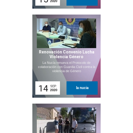
2020
Renovación Convenio Lucha
Violencia Género
La Nucía renueva el Protocolo de
colaboración con Guardia Civil contra la
violencia de Género
14
SEP.
la nucia
2020