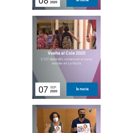
08
la nucia
2020
Vuelta al Cole 2020
2.717 alumn@s comienzan el curso
escolar en La Nucía
07
SEP.
la nucia
2020