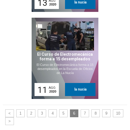
13
AGO.
la nucia
2020
El Curso de Electromecánica
forma a 15 desempleados
El Curso de Electromecánica forma a 15
desempleados en la Escuela de Oficios
de La Nucía
11
AGO.
la nucia
2020
<
1
2
3
4
5
6
7
8
9
10
>