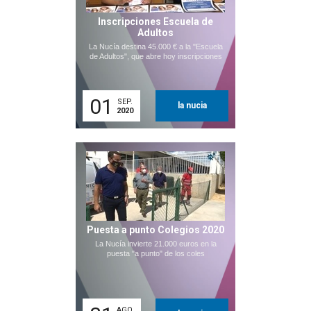
Inscripciones Escuela de
Adultos
La Nucía destina 45.000 € a la "Escuela
de Adultos", que abre hoy inscripciones
01
SEP.
la nucia
2020
Puesta a punto Colegios 2020
La Nucía invierte 21.000 euros en la
puesta "a punto" de los coles
AGO.