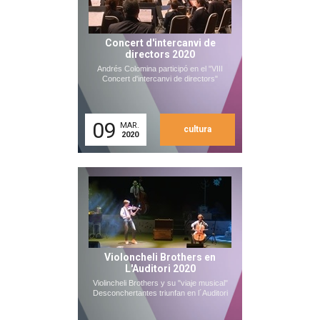
Concert d'intercanvi de
directors 2020
Andrés Colomina participó en el "VIII
Concert d'intercanvi de directors"
09
MAR.
cultura
2020
Violoncheli Brothers en
L'Auditori 2020
Violincheli Brothers y su "viaje musical"
Desconchertantes triunfan en l´Auditori