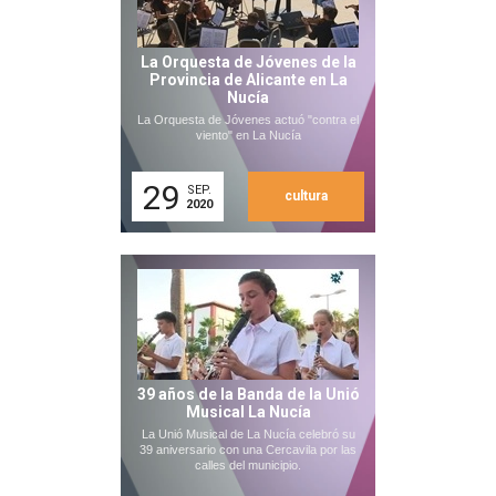
La Orquesta de Jóvenes de la
Provincia de Alicante en La
Nucía
La Orquesta de Jóvenes actuó "contra el
viento" en La Nucía
29
SEP.
cultura
2020
39 años de la Banda de la Unió
Musical La Nucía
La Unió Musical de La Nucía celebró su
39 aniversario con una Cercavila por las
calles del municipio.