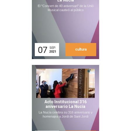
La Nucia
El "Concert de 40 aniversari" de la Unió
Musical cautivó al público
07
SEP.
cultura
2021
Acto Institucional 316
aniversario La Nucía
La Nucía celebra su 316 aniversario y
homenajea a Jordi de Sant Jordi