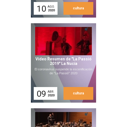
10
AGO.
cultura
2020
Vídeo Resumen de "La Passió
2019" La Nucía
El coronavirus suspende la escenificación
de "La Passió" 2020
09
ABR.
cultura
2020