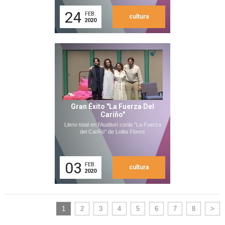
24
FEB.
cultura
2020
Gran Éxito "La Fuerza Del
Cariño"
Lleno total en l'Auditori conla "La Fuerza
del Cariño" de Lolita Flores
03
FEB.
cultura
2020
1
2
3
4
5
6
7
8
>