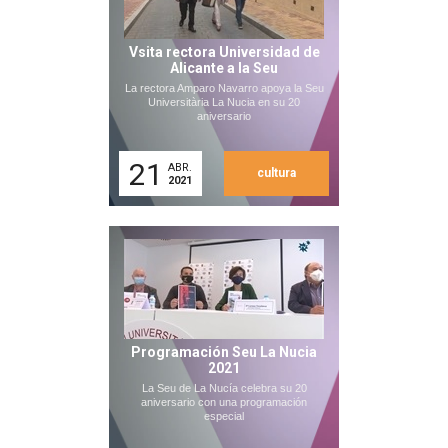
Vsita rectora Universidad de
Alicante a la Seu
La rectora Amparo Navarro apoya la Seu
Universitària La Nucia en su 20
aniversario
21
ABR.
cultura
2021
Programación Seu La Nucia
2021
La Seu de La Nucía celebra su 20
aniversario con una programación
especial