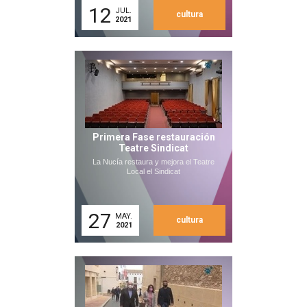
12
JUL.
cultura
2021
Primera Fase restauración
Teatre Sindicat
La Nucía restaura y mejora el Teatre
Local el Sindicat
27
MAY.
cultura
2021