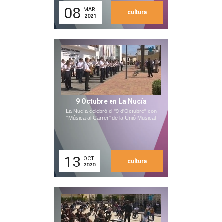
08
MAR.
cultura
2021
9 Octubre en La Nucía
La Nucía celebró el "9 d'Octubre" con
"Música al Carrer" de la Unió Musical
13
OCT.
cultura
2020