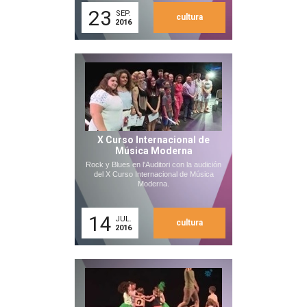
23
SEP.
cultura
2016
X Curso Internacional de
Música Moderna
Rock y Blues en l'Auditori con la audición
del X Curso Internacional de Música
Moderna.
14
JUL.
cultura
2016