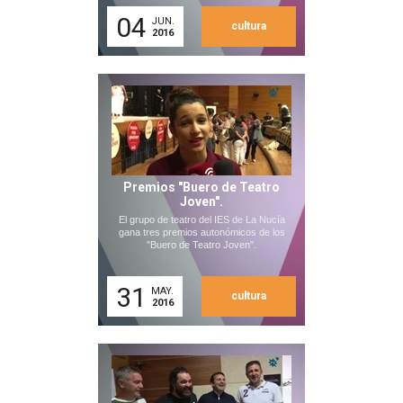
04
JUN.
cultura
2016
Premios "Buero de Teatro
Joven".
El grupo de teatro del IES de La Nucía
gana tres premios autonómicos de los
"Buero de Teatro Joven".
31
MAY.
cultura
2016