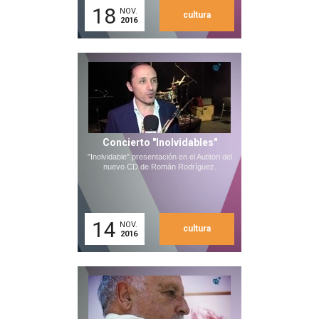
18
NOV.
cultura
2016
Concierto "Inolvidables"
"Inolvidable" presentación en el Autitori del
nuevo CD de Román Rodríguez.
14
NOV.
cultura
2016