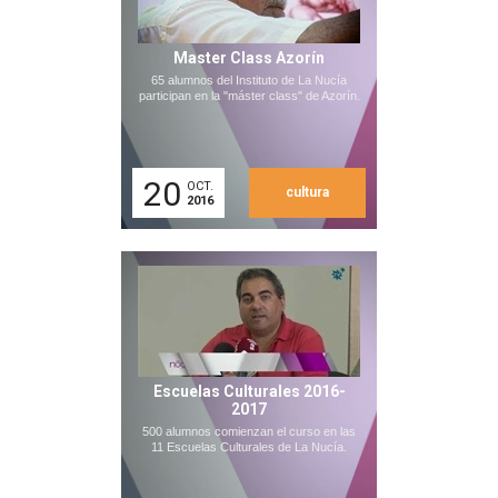
Master Class Azorín
65 alumnos del Instituto de La Nucía
participan en la "máster class" de Azorín.
20
OCT.
cultura
2016
Escuelas Culturales 2016-
2017
500 alumnos comienzan el curso en las
11 Escuelas Culturales de La Nucía.