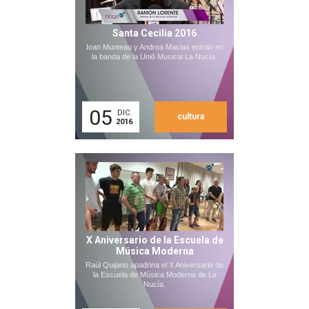
Santa Cecilia 2016
Ioan Munteau y Andrea Macias entran en
la banda de la Unió Musical La Nucía.
05
DIC.
cultura
2016
X Aniversario de la Escuela de
Música Moderna
Raúl Quijano apadrina el X Aniversario de
la Escuela de Música Moderna de La
Nucía.