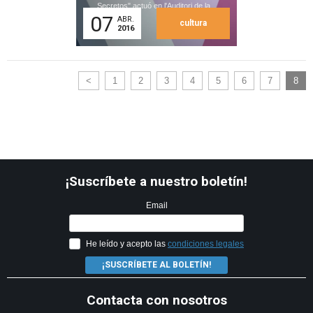
Secretos" actuó en l'Auditori de la...
07
ABR.
cultura
2016
<
1
2
3
4
5
6
7
8
¡Suscríbete a nuestro boletín!
Email
He leído y acepto las
condiciones legales
¡SUSCRÍBETE AL BOLETÍN!
Contacta con nosotros