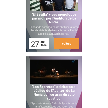
"El Sevilla" y sus monólogos
pasaron por l'Auditori de La
Nucía.
El pasado domingo 24 de abril por la tarde
l'Auditori de la Mediterrània de La Nucía
acogió la actuación de "El...
27
ABR.
cultura
2016
"Los Secretos" deleitaron al
público de l'Auditori de La
Nucía con su gran directo
acústico.
El pasado viernes 1 de abril por la noche
la mítica banda de pop rock "Los