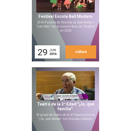
Festival Escola Ball Modern
El IX Festival de l'Escola de Ball Modern
"Les Nits" fue el noveno lleno de l'Auditori
en 2016
29
JUN.
cultura
2016
Teatro de la 3ª Edad "¡Jo, qué
familia".
El grupo de teatro de la 3ª Edad presentó
"¡Jo, qué familia" con entrada solidaria.