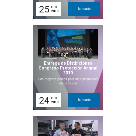
25
OCT.
la nucia
2019
Entrega de Distinciones
Congreso Protección Animal
2019
Los mejores perros policiales premiados
en La Nucia
24
OCT.
la nucia
2019