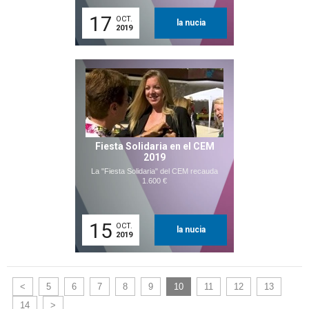
17
OCT.
la nucia
2019
Fiesta Solidaria en el CEM
2019
La "Fiesta Solidaria" del CEM recauda
1.600 €
15
OCT.
la nucia
2019
<
5
6
7
8
9
10
11
12
13
14
>