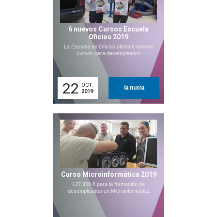
6 nuevos Cursos Escuela
Oficios 2019
La Escuela de Oficios oferta 6 nuevos
cursos para desempleados
22
OCT.
la nucia
2019
Curso Microinformática 2019
127.956 € para la formación de
desempleados en Microinformática