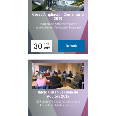
Obras Ampliación Cementerio
2019
Finalizan las obras de mejora y
ampliación del Cementerio Municipal
30
OCT.
la nucia
2019
Inicio Curso Escuela de
Adultos 2019
219 alumn@s inician el curso en la
Escuela de Adultos La Nucía