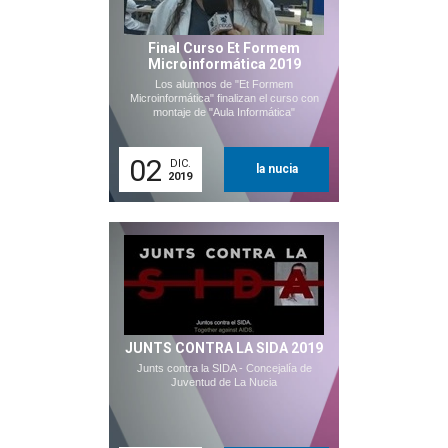
Final Curso Et Formem
Microinformática 2019
Los alumnos de "Et Formem
Microinformática" finalizan el curso con
montaje de "Aula Informática"
02
DIC.
la nucia
2019
JUNTS CONTRA LA SIDA 2019
Junts contra la SIDA - Concejalía de
Juventud de La Nucia