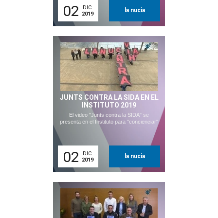
02
DIC.
la nucia
2019
JUNTS CONTRA LA SIDA EN EL
INSTITUTO 2019
El video "Junts contra la SIDA" se
presenta en el Instituto para "concienciar"
02
DIC.
la nucia
2019