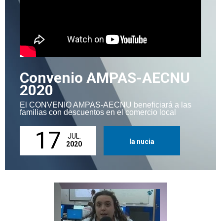
Convenio AMPAS-AECNU
2020
El CONVENIO AMPAS-AECNU beneficiará a las
familias con descuentos en el comercio local
17
JUL.
la nucia
2020