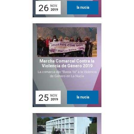
26
NOV.
la nucia
2019
Marcha Comarcal Contra la
Violencia de Género 2019
La comarca dijo "Basta Ya" a la Violencia
de Género en La Nucía
25
NOV.
la nucia
2019