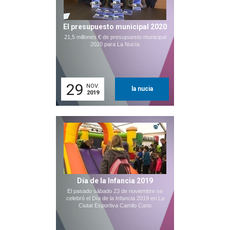
El presupuesto municipal 2020
21,5 millones € de presupuesto municipal
2020 para La Nucía
29
NOV.
la nucia
2019
Día de la Infancia 2019
El pasado sábado 23 de noviembre se
celebró el Día de la Infancia 2019 en La
Ciutat Esportiva Camilo Cano