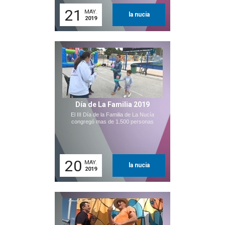
21
MAY.
la nucia
2019
Día de La Familia 2019
El III Día de la Familia de La Nucía
congregó mas de 1.500 personas
20
MAY.
la nucia
2019