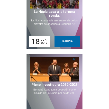
La Nucía pasa a la tercera
ronda.
La Nucía pasa a la tercera ronda de los
playoffs de ascenso a Segunda "B"
18
JUN.
la nucia
2019
Pleno Investidura 2019-2023
Bernabé Cano toma posesión como
alcalde de La Nucía por sexta vez.