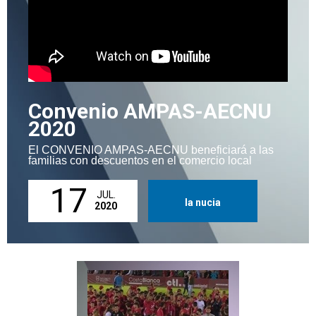
Convenio AMPAS-AECNU
2020
El CONVENIO AMPAS-AECNU beneficiará a las
familias con descuentos en el comercio local
17
JUL.
la nucia
2020