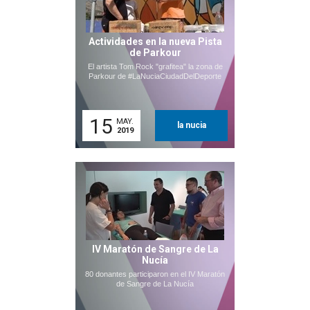
Actividades en la nueva Pista
de Parkour
El artista Tom Rock "grafitea" la zona de
Parkour de #LaNuciaCiudadDelDeporte
15
MAY.
la nucia
2019
IV Maratón de Sangre de La
Nucía
80 donantes participaron en el IV Maratón
de Sangre de La Nucía