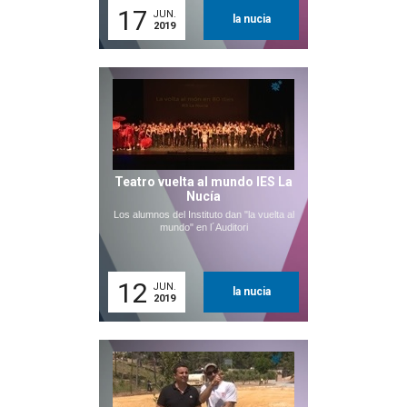
17
JUN.
la nucia
2019
Teatro vuelta al mundo IES La
Nucía
Los alumnos del Instituto dan "la vuelta al
mundo" en l´Auditori
12
JUN.
la nucia
2019