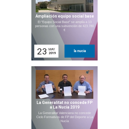
Ampliación equipo social base
El "Equipo Social Base" se amplía a 13
personas con una subvención de 423.780
€
23
MAY.
la nucia
2019
La Generalitat no concede FP
a La Nucía 2019
La Generalitat Valenciana no concede
Ciclo Formativos de FP del Deporte a La
Nucía