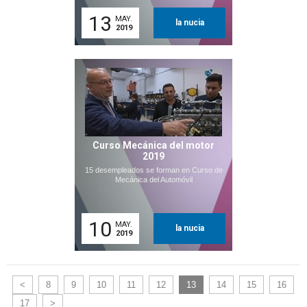
13
MAY.
la nucia
2019
Curso Mecánica del motor
2019
15 desempleados se forman en Curso de
Mecánica del Automóvil
10
MAY.
la nucia
2019
<
8
9
10
11
12
13
14
15
16
17
>