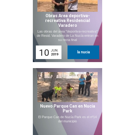
Obras Area deportiva-
recreativa Residencial
Varadero
Las obras del área "deportiva-recreativa"
de Resid. Varadero de La Nucía entran en
su recta final
10
JUN.
la nucia
2019
Nuevo Parque Can en Nucía
Park
El Parque Can de Nucía Park es el nº14
del municipio