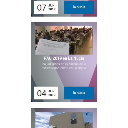
07
JUN.
la nucia
2019
PAU 2019 en La Nucía
245 alumnos se examinan de la
"selectividad 2019" en La Nucía
04
JUN.
la nucia
2019