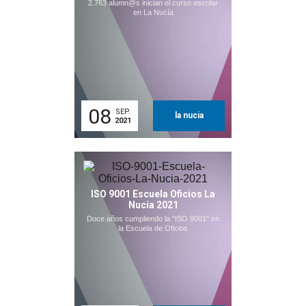
2.763 alumn@s inician el curso escolar
en La Nucía
08
SEP.
la nucia
2021
ISO 9001 Escuela Oficios La
Nucía 2021
Doce años cumpliendo la "ISO 9001" en
la Escuela de Oficios