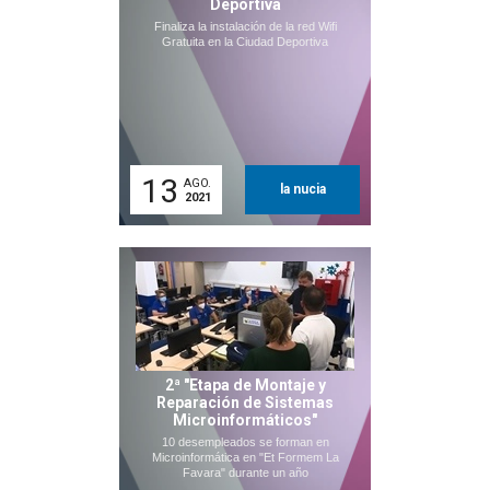
Deportiva
Finaliza la instalación de la red Wifi
Gratuita en la Ciudad Deportiva
13
AGO.
la nucia
2021
2ª "Etapa de Montaje y
Reparación de Sistemas
Microinformáticos"
10 desempleados se forman en
Microinformática en "Et Formem La
Favara" durante un año