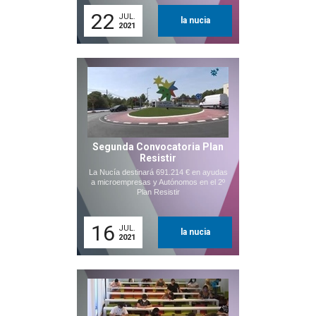
22
JUL.
la nucia
2021
Segunda Convocatoria Plan
Resistir
La Nucía destinará 691.214 € en ayudas
a microempresas y Autónomos en el 2º
Plan Resistir
16
JUL.
la nucia
2021