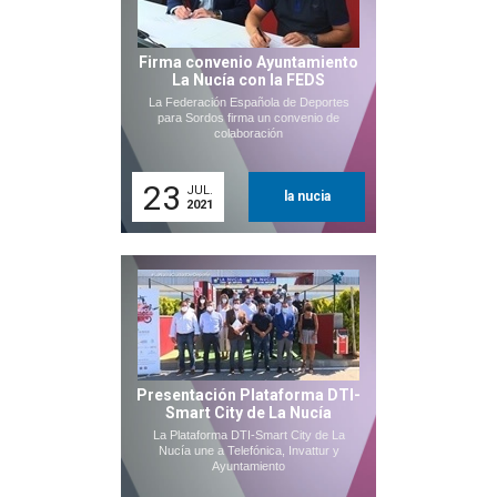
Firma convenio Ayuntamiento
La Nucía con la FEDS
La Federación Española de Deportes
para Sordos firma un convenio de
colaboración
23
JUL.
la nucia
2021
Presentación Plataforma DTI-
Smart City de La Nucía
La Plataforma DTI-Smart City de La
Nucía une a Telefónica, Invattur y
Ayuntamiento