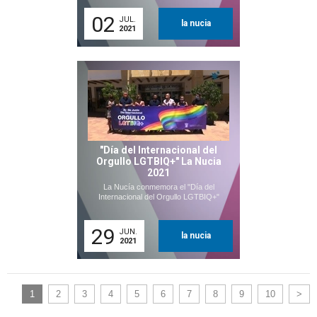
02
JUL.
la nucia
2021
"Día del Internacional del
Orgullo LGTBIQ+" La Nucia
2021
La Nucía conmemora el "Día del
Internacional del Orgullo LGTBIQ+"
29
JUN.
la nucia
2021
1
2
3
4
5
6
7
8
9
10
>