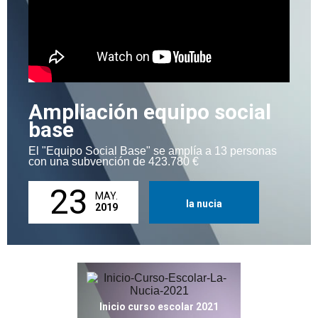
Ampliación equipo social
base
El "Equipo Social Base" se amplía a 13 personas
con una subvención de 423.780 €
23
MAY.
la nucia
2019
Inicio curso escolar 2021