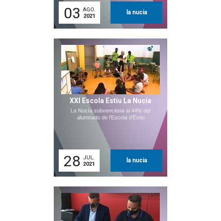
03
AGO.
la nucia
2021
XXI Escola Estiu La Nucía
La Nucía subvenciona al 44% del
alumnado de l'Escola d'Estiu
28
JUL.
la nucia
2021