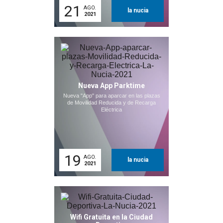
21
AGO.
la nucia
2021
Nueva App Parktime
Nueva "App" para aparcar en las plazas
de Movilidad Reducida y de Recarga
Eléctrica
19
AGO.
la nucia
2021
Wifi Gratuita en la Ciudad