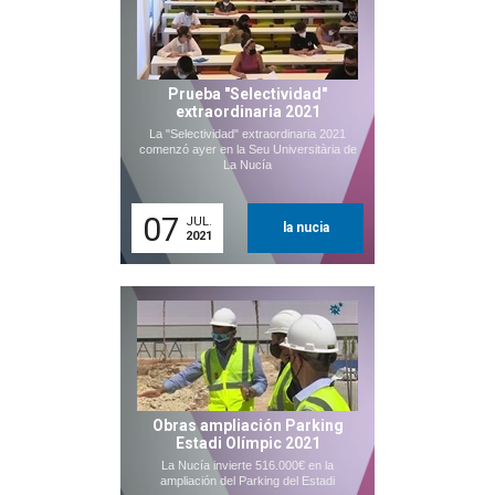
Prueba "Selectividad"
extraordinaria 2021
La "Selectividad" extraordinaria 2021
comenzó ayer en la Seu Universitària de
La Nucía
07
JUL.
la nucia
2021
Obras ampliación Parking
Estadi Olímpic 2021
La Nucía invierte 516.000€ en la
ampliación del Parking del Estadi