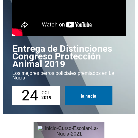
Entrega de Distinciones
Congreso Protección
Animal 2019
Los mejores perros policiales premiados en La
Nucia
24
OCT.
la nucia
2019