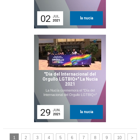
02
JUL.
la nucia
2021
"Día del Internacional del
Orgullo LGTBIQ+" La Nucia
2021
La Nucía conmemora el "Día del
Internacional del Orgullo LGTBIQ+"
29
JUN.
la nucia
2021
1
2
3
4
5
6
7
8
9
10
>