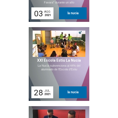
Favara" durante un año
03
AGO.
la nucia
2021
XXI Escola Estiu La Nucía
La Nucía subvenciona al 44% del
alumnado de l'Escola d'Estiu
28
JUL.
la nucia
2021