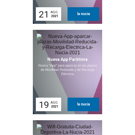
21
AGO.
la nucia
2021
Nueva App Parktime
Nueva "App" para aparcar en las plazas
de Movilidad Reducida y de Recarga
Eléctrica
19
AGO.
la nucia
2021