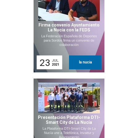
Firma convenio Ayuntamiento
La Nucía con la FEDS
La Federación Española de Deportes
para Sordos firma un convenio de
colaboración
23
JUL.
la nucia
2021
Presentación Plataforma DTI-
Smart City de La Nucía
La Plataforma DTI-Smart City de La
Nucía une a Telefónica, Invattur y
Ayuntamiento