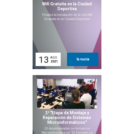
Wifi Gratuita en la Ciudad
Deportiva
Finaliza la instalación de la red Wifi
Gratuita en la Ciudad Deportiva
13
AGO.
la nucia
2021
2ª "Etapa de Montaje y
Reparación de Sistemas
Microinformáticos"
10 desempleados se forman en
Microinformática en "Et Formem La