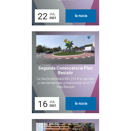
22
JUL.
la nucia
2021
Segunda Convocatoria Plan
Resistir
La Nucía destinará 691.214 € en ayudas
a microempresas y Autónomos en el 2º
Plan Resistir
16
JUL.
la nucia
2021