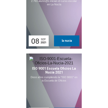
2.763 alumn@s inician el curso escolar
en La Nucía
08
SEP.
la nucia
2021
ISO 9001 Escuela Oficios La
Nucía 2021
Doce años cumpliendo la "ISO 9001" en
la Escuela de Oficios