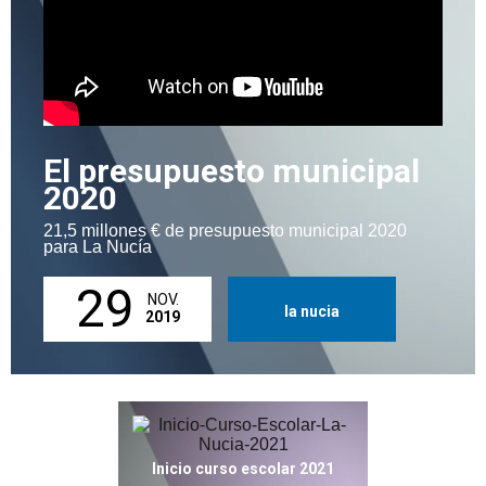
El presupuesto municipal
2020
21,5 millones € de presupuesto municipal 2020
para La Nucía
29
NOV.
la nucia
2019
Inicio curso escolar 2021