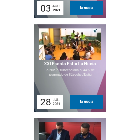
03
AGO.
la nucia
2021
XXI Escola Estiu La Nucía
La Nucía subvenciona al 44% del
alumnado de l'Escola d'Estiu
28
JUL.
la nucia
2021