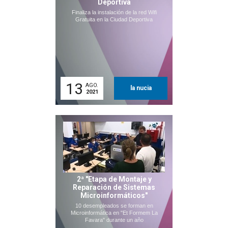
Deportiva
Finaliza la instalación de la red Wifi
Gratuita en la Ciudad Deportiva
13
AGO.
la nucia
2021
2ª "Etapa de Montaje y
Reparación de Sistemas
Microinformáticos"
10 desempleados se forman en
Microinformática en "Et Formem La
Favara" durante un año