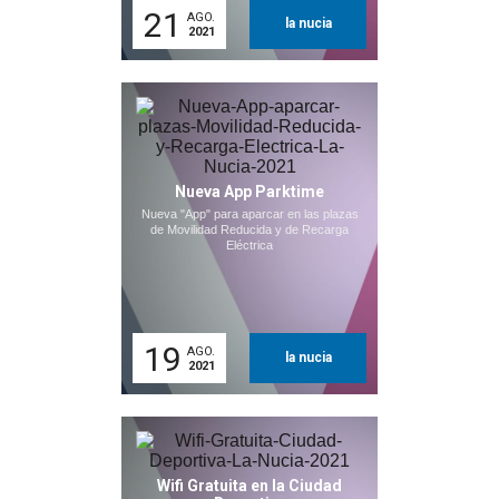
21
AGO.
la nucia
2021
Nueva App Parktime
Nueva "App" para aparcar en las plazas
de Movilidad Reducida y de Recarga
Eléctrica
19
AGO.
la nucia
2021
Wifi Gratuita en la Ciudad