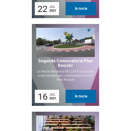
22
JUL.
la nucia
2021
Segunda Convocatoria Plan
Resistir
La Nucía destinará 691.214 € en ayudas
a microempresas y Autónomos en el 2º
Plan Resistir
16
JUL.
la nucia
2021