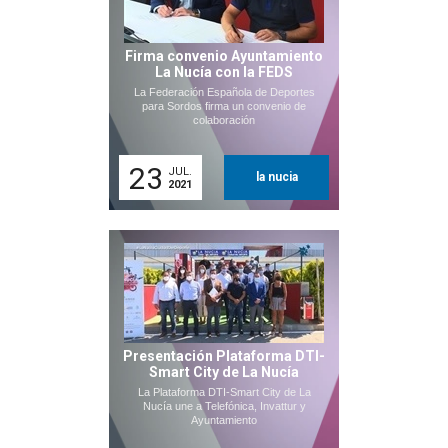
Firma convenio Ayuntamiento
La Nucía con la FEDS
La Federación Española de Deportes
para Sordos firma un convenio de
colaboración
23
JUL.
la nucia
2021
Presentación Plataforma DTI-
Smart City de La Nucía
La Plataforma DTI-Smart City de La
Nucía une a Telefónica, Invattur y
Ayuntamiento