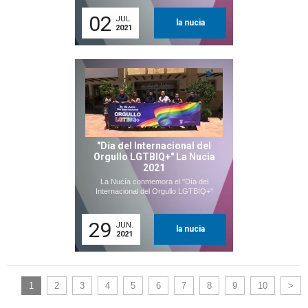
02
JUL.
la nucia
2021
"Día del Internacional del
Orgullo LGTBIQ+" La Nucia
2021
La Nucía conmemora el "Día del
Internacional del Orgullo LGTBIQ+"
29
JUN.
la nucia
2021
1
2
3
4
5
6
7
8
9
10
>