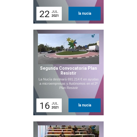
22
JUL.
la nucia
2021
Segunda Convocatoria Plan
Resistir
La Nucía destinará 691.214 € en ayudas
a microempresas y Autónomos en el 2º
Plan Resistir
16
JUL.
la nucia
2021