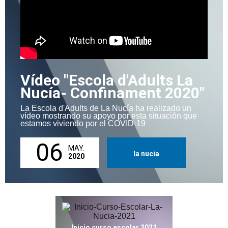
Vídeo "Escola d'Adults La
Nucía- Confinament 2020"
La Escola d'Adults de La Nucía ha realizado un
vídeo mostrando su apoyo por esta situación que
estamos viviendo por el COVID-19
06
MAY.
la nucia
2020
Inicio curso escolar 2021