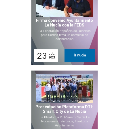
Firma convenio Ayuntamiento
La Nucía con la FEDS
La Federación Española de Deportes
para Sordos firma un convenio de
colaboración
23
JUL.
la nucia
2021
Presentación Plataforma DTI-
Smart City de La Nucía
La Plataforma DTI-Smart City de La
Nucía une a Telefónica, Invattur y
Ayuntamiento