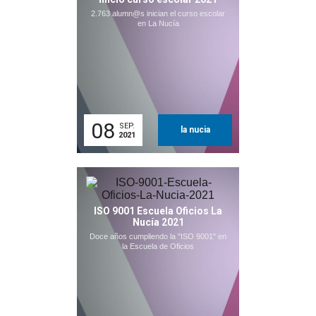
2.763 alumn@s inician el curso escolar
en La Nucía
08
SEP.
la nucia
2021
ISO 9001 Escuela Oficios La
Nucía 2021
Doce años cumpliendo la "ISO 9001" en
la Escuela de Oficios