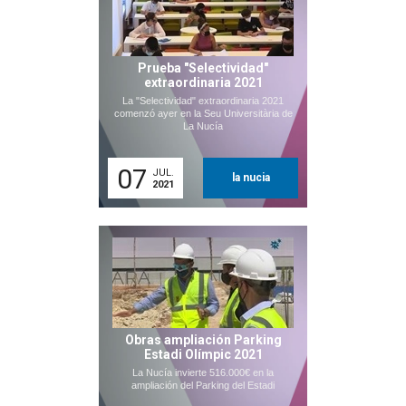
Prueba "Selectividad"
extraordinaria 2021
La "Selectividad" extraordinaria 2021
comenzó ayer en la Seu Universitària de
La Nucía
07
JUL.
la nucia
2021
Obras ampliación Parking
Estadi Olímpic 2021
La Nucía invierte 516.000€ en la
ampliación del Parking del Estadi