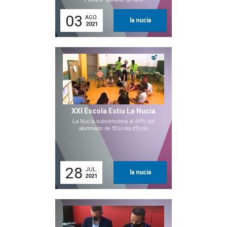
03
AGO.
la nucia
2021
XXI Escola Estiu La Nucía
La Nucía subvenciona al 44% del
alumnado de l'Escola d'Estiu
28
JUL.
la nucia
2021