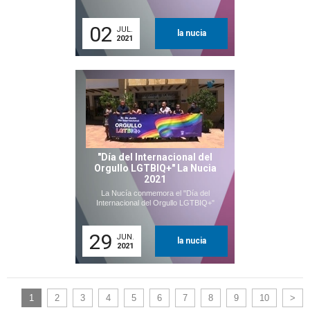
02
JUL.
la nucia
2021
"Día del Internacional del
Orgullo LGTBIQ+" La Nucia
2021
La Nucía conmemora el "Día del
Internacional del Orgullo LGTBIQ+"
29
JUN.
la nucia
2021
1
2
3
4
5
6
7
8
9
10
>