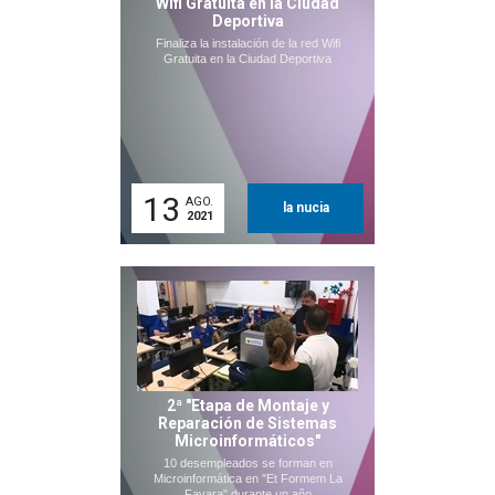
Wifi Gratuita en la Ciudad
Deportiva
Finaliza la instalación de la red Wifi
Gratuita en la Ciudad Deportiva
13
AGO.
la nucia
2021
2ª "Etapa de Montaje y
Reparación de Sistemas
Microinformáticos"
10 desempleados se forman en
Microinformática en "Et Formem La
Favara" durante un año