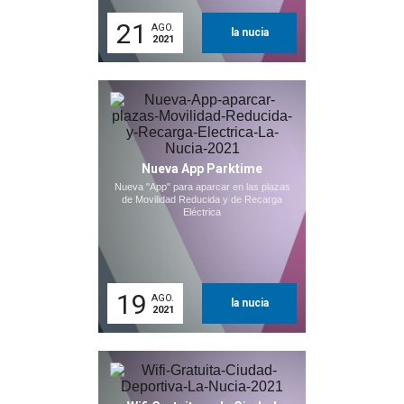
21
AGO.
la nucia
2021
Nueva App Parktime
Nueva "App" para aparcar en las plazas
de Movilidad Reducida y de Recarga
Eléctrica
19
AGO.
la nucia
2021